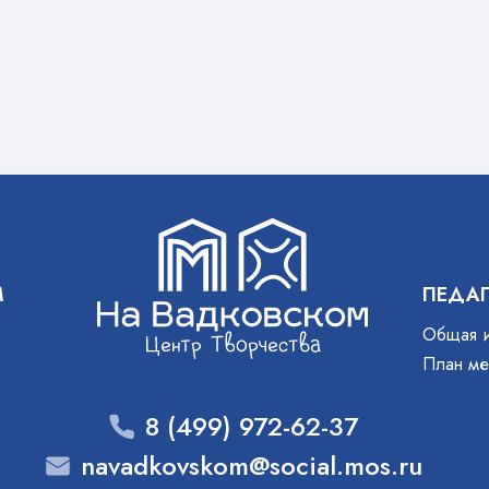
: 8 915 150-01-63
конечно же угощения
р Губин,
тратор коллектива
»). Вся…
М
ПЕДА
Общая 
План ме
8 (499) 972-62-37
navadkovskom@social.mos.ru