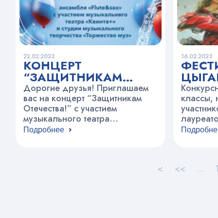
Гитара Конкурсные
ДО ЦТ «
прослушивания и награждение
Вадковс
участников фестиваля
проводятся:…
22.02.2023
16.02.2023
КОНЦЕРТ
ФЕСТ
“ЗАЩИТНИКАМ
ЦЫГА
ОТЕЧЕСТВА!”
ТАНЦ
Дорогие друзья! Приглашаем
Конкурсн
вас на концерт “Защитникам
ИСКУ
классы,
Отечества!” с участием
участник
“ПАЛ
музыкального театра
лауреат
РОМА
«Квинта+»и студии
года. По
Подробнее
Подробне
музыкального творчества
участия 
«Торжество муз”, который
по 20 ф
пройдет 28 февраля в 18.00 в
Взаимоде
<
<<
…
актовом зале по адресу:
участник
Вадковский пер., д.3
программ
письмен
контактн
palitra_r