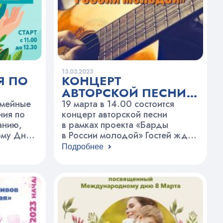
13.03.2023
Я ПО
КОНЦЕРТ
АВТОРСКОЙ ПЕСНИ
АНИЮ
«БАРДЫ РОССИИ
емейные
19 марта в 14.00 состоится
КИЕ
ния по
МОЛОДОЙ»
концерт авторской песни
анию,
в рамках проекта «Барды
ому Дню
в России молодой» Гостей ждет
00 Ждем
юбилейный концерт Розы
Подробнее
арке.
Ченборисовой. В программе
песни в исполнении автора,
Игоря Сидорова, а также
а.
музыкальные композиции
Ю. Визбора, Б. Окуджавы,
А. Якушевой, А. Городницкого,
Ю. Кима и других. Ждем всех