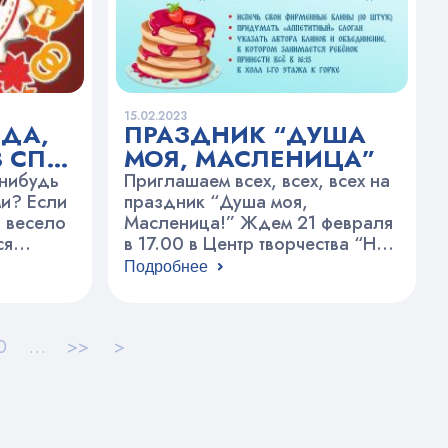
 гитары и
охновимся
ивов,
с
15.02.2023
 ДА,
ПРАЗДНИК “ДУША
 СП
МОЯ, МАСЛЕНИЦА”
ОДАЯ”
-нибудь
Приглашаем всех, всех, всех на
ми? Если
праздник “Душа моя,
о весело
Масленица!” Ждем 21 февраля
ся
в 17.00 в Центр творчества “На
циям и
Вадковском” по адресу:
Подробнее
ослыми
Вадковский пер., д. 3 В
у
программе мероприятия: –
стер –
конкурс «Самый вкусный
0
…
>>
>
,
блинчик»– спектакль «Петрушка
ми
на ярмарке» театра «Бродячий
 каната,
вертеп»– мастер-классы – игры
конкурсы – народные забавы
ами и