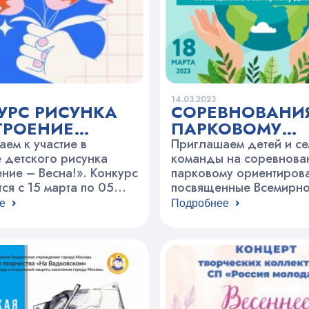
14.03.2023
УРС РИСУНКА
СОРЕВНОВАНИ
ТРОЕНИЕ
ПАРКОВОМУ
Ы»
ОРИЕНТИРОВ
ем к участие в
Приглашаем детей и с
 детского рисунка
“ЭКОЛОГИЧЕС
команды на соревнова
ние – Весна!». Конкурс
парковому ориентиров
СТАРТЫ”
ся с 15 марта по 05
посвященные Всемирн
2023 года.Конкурсные
Земли. 18 марта в 11.
е
Подробнее
ринимаются с 15 по 31
вас в Екатерининском п
23 года в 111 кабинете
Встречаемся у входа в
Центре творчества «На
Екатерининский парк с
ом» по адресу:
Олимпийского проспект
ий переулок, д.
 жюри конкурса и
ение лучших работ – 31