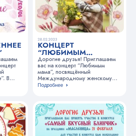
по адресу: Проспект Мира,
д.43
28.02.2023
ЕННЕЕ
КОНЦЕРТ
”
“ЛЮБИМЫМ
МАМАМ”,
лашаем
Дорогие друзья! Приглашаем
онцерт
ПОСВЯЩЁННЫЙ 8
вас на концерт “Любимым
ий
мама”, посвящённый
МАРТА
”. В
Международному женскому
дню 8 марта. Концерт пройдет 3
Подробнее
ческих
марта в 18.00 в актовом зале по
ьно-
адресу: Вадковский пер., д.3
амбль
Ждём всех желающих!
-бальные
онного
ия
страдной
фей”,