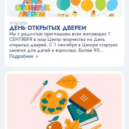
17.08.2022
ДЕНЬ ОТКРЫТЫХ ДВЕРЕЙ
Мы с радостью приглашаем всех желающих 1
СЕНТЯБРЯ в наш Центр творчества на День
открытых дверей. С 1 сентября в Центре стартуют
занятия для детей и взрослых. Более 90
объединений по самым разным направлениям:
Подробнее
хореография, театр, наука и техника, спорт,
туризм, декоративное творчество, музыка, вокал,
изобразительное искусство, иностранные языки и
многое другое. Кроме объединений в…