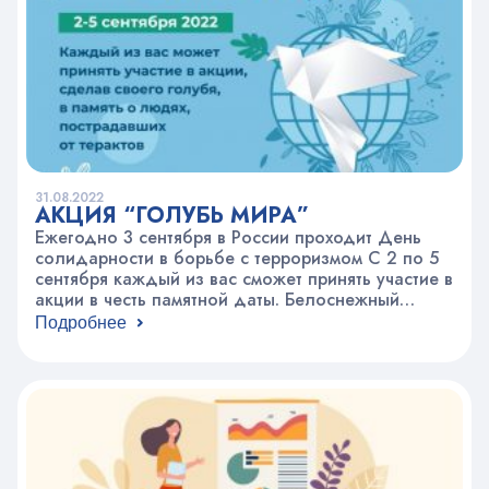
31.08.2022
АКЦИЯ “ГОЛУБЬ МИРА”
Ежегодно 3 сентября в России проходит День
солидарности в борьбе с терроризмом С 2 по 5
сентября каждый из вас сможет принять участие в
акции в честь памятной даты. Белоснежный
голубь стал символом мира и надежды. Вы
Подробнее
можете выполнить его в любой технике.
Приносите свои работы в 111 каб. ⠀