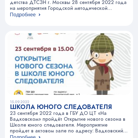
детства ДТСЗН г. Москвы 28 сентября 2022 года
на мероприятия Городской методической
площадки «Сила творчества». Для участия в
Подробнее
мероприятиях необходимо зарегистрироваться в
разделе «Городская методическая площадка».
Место проведения мероприятий: 28 сентября —
ГБУ ДО ЦТ «На Вадковском», Вадковский
переулок. д.3 Контактное лицо — Волкова…
15.09.2022
ШКОЛА ЮНОГО СЛЕДОВАТЕЛЯ
23 сентября 2022 года в ГБУ ДО ЦТ «На
Вадковском» пройдёт Открытие нового сезона в
Школе юного следователя. Мероприятие
пройдет в актовом зале по адресу: Вадковский
пер. д. 3 В новом сезоне вас ждет: Как
Подробнее