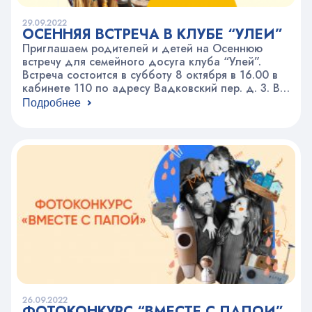
29.09.2022
ОСЕННЯЯ ВСТРЕЧА В КЛУБЕ “УЛЕЙ”
Приглашаем родителей и детей на Осеннюю
встречу для семейного досуга клуба “Улей”.
Встреча состоится в субботу 8 октября в 16.00 в
кабинете 110 по адресу Вадковский пер. д. 3. В
программе: мастер-класс от театра “Бродячий
Подробнее
Вертеп”, мастерская “Осенний урожай”, игры и
конкурсы, а так же традиционное чаепитие.
26.09.2022
ФОТОКОНКУРС “ВМЕСТЕ С ПАПОЙ”