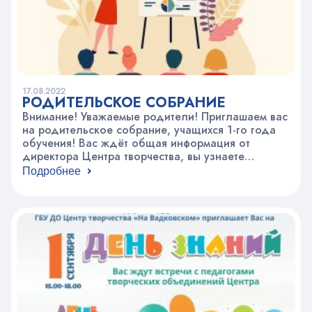
17.08.2022
РОДИТЕЛЬСКОЕ СОБРАНИЕ
Внимание! Уважаемые родители! Приглашаем вас
на родительское собрание, учащихся 1-го года
обучения! Вас ждёт общая информация от
директора Центра творчества, вы узнаете
информацию по режиму работы, занятий в
Подробнее
Центре. Вас ждет встреча с педагогами,
знакомство и возможность задать все
интересующие вас вопросы. Собрание в Центре
творчества “На Вадковском” состоится 12
сентября 2022 в 18.00 по…