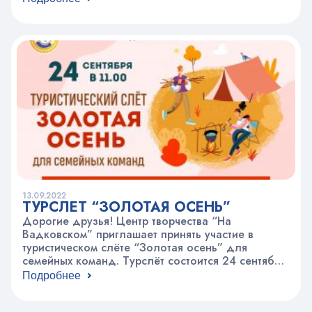
обезопасить себя от возможности оказаться в
неприятных ситуациях; История отечественного
ссыска; Работа современных следователей;
Образовательные программы в том, числе
ведомственный…
13.09.2022
ТУРСЛЁТ “ЗОЛОТАЯ ОСЕНЬ”
Дорогие друзья! Центр творчества “На
Вадковском” приглашает принять участие в
туристическом слёте “Золотая осень” для
семейных команд. Турслёт состоится 24 сентября
2022 года в 11.00 на территории природного
Подробнее
заказника “Алтуфьево”. Желающим
присоединится необходимо записаться до 21