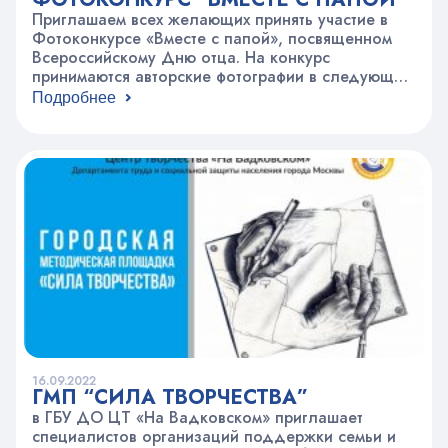
Приглашаем всех желающих принять участие в
Фотоконкурсе «Вместе с папой», посвященном
Всероссийскому Дню отца. На конкурс
принимаются авторские фотографии в следующих
номинациях:«Мы с папой никогда не скучаем» –
Подробнее
фотографии, демонстрирующие совместную
деятельность пап и детей (отдых, досуг,
прогулки);«Папины таланты» – фотографии, на
которых изображены таланты папы, которые
способствует процветанию семьи и воспитанию
детей;«Мой папа» – фотографии папы, и…
16.09.2022
ГМП “СИЛА ТВОРЧЕСТВА”
в ГБУ ДО ЦТ «На Вадковском» приглашает
специалистов организаций поддержки семьи и