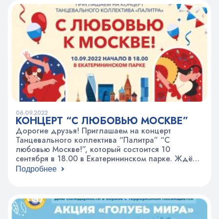
сентября в кабинете 111 в холле первого этажа
по адресу: Вадковский пер., д. 3. и в кабинет 16
по…
06.09.2022
КОНЦЕРТ “С ЛЮБОВЬЮ МОСКВЕ”
Дорогие друзья! Приглашаем на концерт
Танцевального коллектива “Палитра” “С
любовью Москве!”, который состоится 10
сентября в 18.00 в Екатерининском парке. Ждём
всех желающих! ⠀
Подробнее