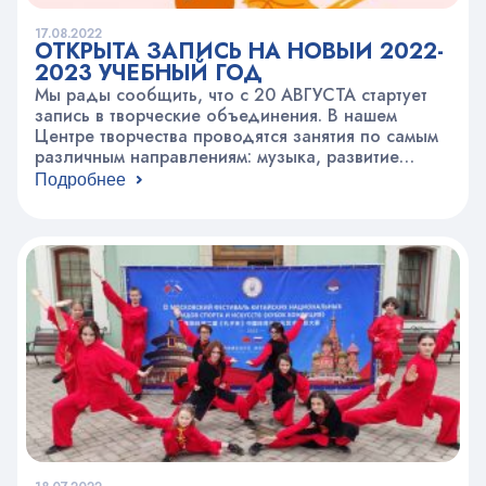
17.08.2022
ОТКРЫТА ЗАПИСЬ НА НОВЫЙ 2022-
2023 УЧЕБНЫЙ ГОД
Мы рады сообщить, что с 20 АВГУСТА стартует
запись в творческие объединения. В нашем
Центре творчества проводятся занятия по самым
различным направлениям: музыка, развитие
интеллекта, наука и техника, танцы, вокал, спорт,
Подробнее
ИЗО, иностранные языки, дизайн и мода, туризм,
ранее развитие, декоративно-прикладное
творчество. Придя к нам в гости, вы попадёте в
необыкновенный мир, где можно развиваться,…