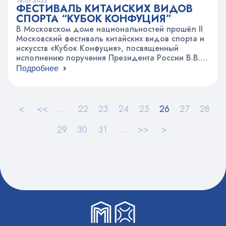
18.07.2022
ФЕСТИВАЛЬ КИТАЙСКИХ ВИДОВ
СПОРТА “КУБОК КОНФУЦИЯ”
В Московском доме национальностей прошёл II
Московский фестиваль китайских видов спорта и
искусств «Кубок Конфуция», посвященный
исполнению поручения Президента России В.В.
Путина и председателя Китайской Народной
Подробнее
Республики Си Цзиньпиня о проведении годов
спорта в 2022-2023 г. в России в Китае и 25-
летию создания Российско-Китайского комитета
дружбы, мира и развития. На разных площадках
<
<<
…
22
23
24
25
26
27
28
Фестиваля были представлены…
29
30
31
…
>>
>