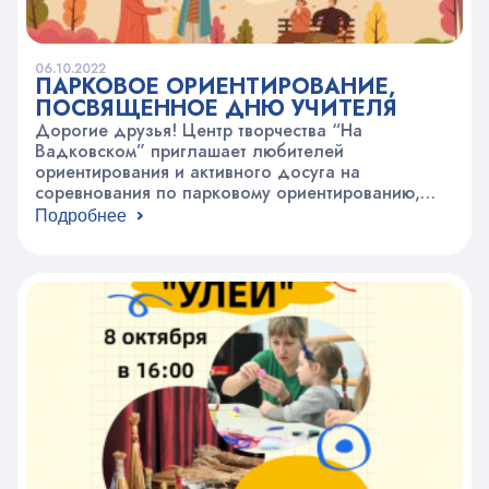
06.10.2022
ПАРКОВОЕ ОРИЕНТИРОВАНИЕ,
ПОСВЯЩЕННОЕ ДНЮ УЧИТЕЛЯ
Дорогие друзья! Центр творчества “На
Вадковском” приглашает любителей
ориентирования и активного досуга на
соревнования по парковому ориентированию,
посвященные Дню учителя. Будем ждать вас 8
Подробнее
октября с 11.00 до 12.30 в Екатерининском парке
у пруда справа от входа со стороны
Олимпийского проспекта. ⠀