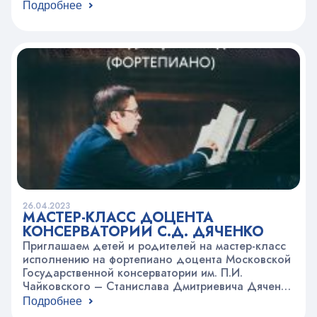
адресу: Вадковский пер., д 3
Подробнее
26.04.2023
МАСТЕР-КЛАСС ДОЦЕНТА
КОНСЕРВАТОРИИ С.Д. ДЯЧЕНКО
Приглашаем детей и родителей на мастер-класс
исполнению на фортепиано доцента Московской
Государственной консерватории им. П.И.
Чайковского – Станислава Дмитриевича Дяченко
Концерт состоится 27 апреля в 19.00. по адресу:
Подробнее
Вадковский пер., д 3 в 213 кабинете