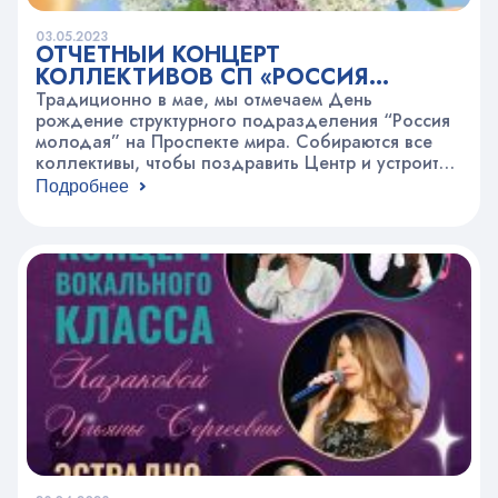
03.05.2023
ОТЧЕТНЫЙ КОНЦЕРТ
КОЛЛЕКТИВОВ СП «РОССИЯ
МОЛОДАЯ»
Традиционно в мае, мы отмечаем День
рождение структурного подразделения “Россия
молодая” на Проспекте мира. Собираются все
коллективы, чтобы поздравить Центр и устроить
праздник в этот день. Выступления коллективов и
Подробнее
солистов творческих объединений,
поздравления ребят, участвовавших в фестивалях
и конкурсах за этот учебный год, встреча
выпускников с педагогами и многое другое.
Приглашаем разделить с нами праздник…