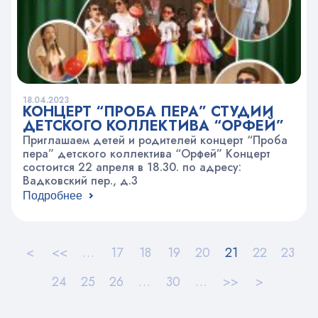
18.04.2023
КОНЦЕРТ “ПРОБА ПЕРА” СТУДИИ
ДЕТСКОГО КОЛЛЕКТИВА “ОРФЕЙ”
Приглашаем детей и родителей концерт “Проба
пера” детского коллектива “Орфей” Концерт
состоится 22 апреля в 18.30. по адресу:
Вадковский пер., д.3
Подробнее
<
<<
…
17
18
19
20
21
22
23
24
25
26
…
30
…
>>
>