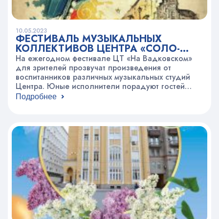
10.05.2023
ФЕСТИВАЛЬ МУЗЫКАЛЬНЫХ
КОЛЛЕКТИВОВ ЦЕНТРА «СОЛО-
ИНСТРУМЕНТАЛЕ»
На ежегодном фестивале ЦТ «На Вадковском»
для зрителей прозвучат произведения от
воспитанников различных музыкальных студий
Центра. Юные исполнители порадуют гостей
своими первыми шагами в мире музыки. Дети,
Подробнее
которые уже не первый год ходят в музыкальные
объединения покажут свой профессионализм и
порадуют гостей классическими и современными
композициями. «Первые шаги» пройдет 16 мая,
16:00 по адресу: Вадковский пер., д. 3…