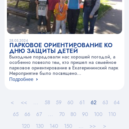
28.05.2024
ПАРКОВОЕ ОРИЕНТИРОВАНИЕ КО
ДНЮ ЗАЩИТЫ ДЕТЕЙ
Выходные порадовали нас хорошей погодой, а
особенно повезло тем, кто пришел на семейное
парковое ориентирование в Екатерининский парк
Мероприятие было посвящено
приближающемуся празднику – Дню защиты
Подробнее
детей. Не только дети, но и родители с
интересом присоединялись к поиску контрольных
пунктов. На финише каждый подключился к
рисованию общей картины мира. По итогам все
<
<<
…
58
59
60
61
62
63
64
дети получили сладкие призы,…
65
66
67
…
70
80
90
100
110
120
130
140
150
…
>>
>