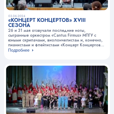
03.06.2024
«КОНЦЕРТ КОНЦЕРТОВ» XVIII
СЕЗОНА
26 и 31 мая отзвучали последние ноты,
сыгранные оркестром «Cantus Firmus» МПГУ с
юными скрипачами, виолончелистам и, конечно,
пианистами и флейтистами «Концерт Концертов»
XVIII сезона, посвященный Дню защиты детей,
Подробнее
оказался для ребят из студии музыкального
творчества «Торжество муз» серьезным
испытанием, поскольку пришлось выступать на
одной сцене с детьми из музыкальных школ
колледжа им. Ф. Шопена…