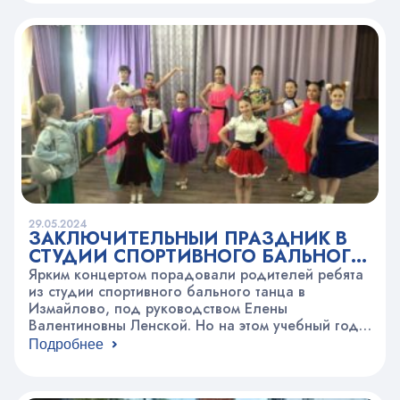
концертмейстера Татьяны Леонтьевны
Ларионовой. Пришедшие родители и
выступающие ребята насладились «Шарманкой»
Шостаковича и почувствовали себя настоящими
покорителями морей, услышав произведение
из…
29.05.2024
ЗАКЛЮЧИТЕЛЬНЫЙ ПРАЗДНИК В
СТУДИИ СПОРТИВНОГО БАЛЬНОГО
ТАНЦА
Ярким концертом порадовали родителей ребята
из студии спортивного бального танца в
Измайлово, под руководством Елены
Валентиновны Ленской. Но на этом учебный год
не заканчивается: впереди еще несколько
Подробнее
соревнований, а потом неделя сборов и
заключительный праздник в парке.