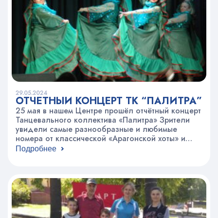
29.05.2024
ОТЧЕТНЫЙ КОНЦЕРТ ТК “ПАЛИТРА”
25 мая в нашем Центре прошёл отчётный концерт
Танцевального коллектива «Палитра» Зрители
увидели самые разнообразные и любимые
номера от классической «Арагонской хоты» и
«Раненого неба» до задорных «Барбариков» и
Подробнее
«Молдавских цыган». Однако настоящий фурор
произвела новая постановка «Мечты одного
мальчика» – танец, представляющий собой
настоящее творческое световое шоу с веерами.
Помимо танцев, в этом году…