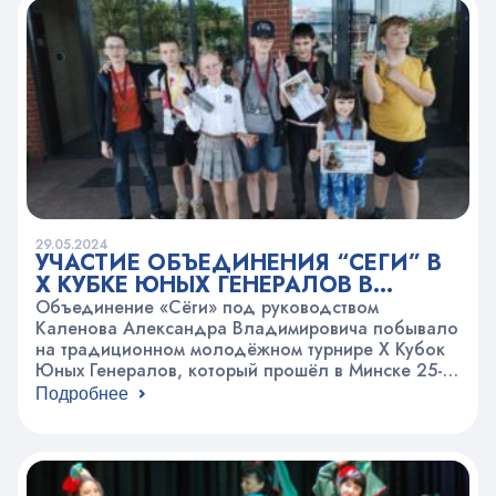
29.05.2024
УЧАСТИЕ ОБЪЕДИНЕНИЯ “СЁГИ” В
X КУБКЕ ЮНЫХ ГЕНЕРАЛОВ В
МИНСКЕ
Объединение «Сёги» под руководством
Каленова Александра Владимировича побывало
на традиционном молодёжном турнире X Кубок
Юных Генералов, который прошёл в Минске 25-
26 мая. Всего в турнире приняло участие 60
Подробнее
игроков Поездка оказалось успешной!Домой
едет 8 медалей. Рубцова Екатерина (Москва) – 3
место до 10 лет, Шаклеин Артём (Сергиев
Посад) – 2 место до 11 лет, Аверин…