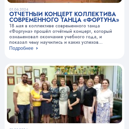
01.06.2024
ОТЧЕТНЫЙ КОНЦЕРТ КОЛЛЕКТИВА
СОВРЕМЕННОГО ТАНЦА «ФОРТУНА»
18 мая в коллективе современного танца
«Фортуна» прошёл отчётный концерт, который
ознаменовал окончание учебного года, и
показал чему научились и каких успехов
добились участники коллектива за учебный год
Подробнее
На концерте коллектив представил более 30
номеров. Соло и дуэты, малые формы и
групповые танцы, народная стилизация и
современная хореография, свободная пластика и
контемпорари – коллективу подвластны…