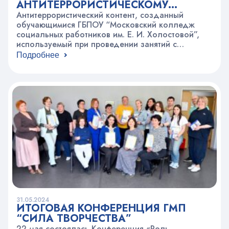
АНТИТЕРРОРИСТИЧЕСКОМУ
КОНТЕНТУ
Антитеррористический контент, созданный
обучающимися ГБПОУ “Московский колледж
социальных работников им. Е. И. Холостовой”,
используемый при проведении занятий с
подростками и молодёжью, а также для
Подробнее
распространения в сети Интернет. Студентами
разработан видеоролик и памятки по вопросам
профилактики терроризма и противодействия его
идеологии. Полезная информация Видеоролик
Памятка о поведении учащихся учебных
заведений во время террористических актов
31.05.2024
ИТОГОВАЯ КОНФЕРЕНЦИЯ ГМП
“СИЛА ТВОРЧЕСТВА”
22 мая состоялась Конференция «Роль