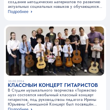
создание методических материалов по развитию
актуальных социальных навыков у обучающихся
детей Центра В основе концепции проекта лежит
Подробнее
идея о том, что обучаться в игровой форме детям
легко и радостно, у них начинают развиваться
навыки, которые помогают стать эффективными,
конкурентоспособными, успешными членами
современного общества,…
30.05.2024
КЛАССНЫЙ КОНЦЕРТ ГИТАРИСТОВ
В Студии музыкального творчества «Торжество
муз» состоялся необычный классный концерт
гитаристов, под руководством педагога Ирины
Юрьевны Синицыной Концерт был посвящён
жизни и творчеству гитариста, композитора,
Подробнее