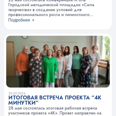
Городской методической площадки «Сила
творчества» в создании условий для
профессионального роста и личностного
развития специалиста. Итоги работы ГМП «Сила
Подробнее
творчества» в 2023-2024 учебном году» для
специалистов Семейных центров ДТСЗН города
Москвы. На конференции были подведены итоги
прошедшего учебного года. Специалисты
поделились своим опытом применения,
полученных знаний и навыков в своей…
30.05.2024
ИТОГОВАЯ ВСТРЕЧА ПРОЕКТА “4К
МИНУТКИ”
28 мая состоялась итоговая рабочая встреча
участников проекта «4К». Проект направлен на