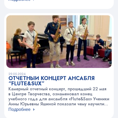
педагога, и несомненного классика гитарного
мира, Александра Михайловича Иванова-
Крамского (1912-1973). Рассказывал о своей
жизни сам композитор (через видеозаписи), и в
каждом фрагменте этого рассказа ребята
находили нечто совершенно удивительное. И,…
29.05.2024
ОТЧЕТНЫЙ КОНЦЕРТ АНСАБЛЯ
“FLUTE&SUX”
Камерный отчетный концерт, прошедший 22 мая
в Центре Творчества, ознаменовал конец
учебного года для ансамбля «Flute&Sax» Ученики
Анны Юрьевны Яшиной показали чему научились.
Волшебные звуки музыки струились из флейт,
Подробнее
блок-флейты и саксофонов под аккомпанемент