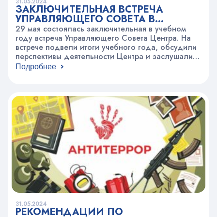
31.05.2024
ЗАКЛЮЧИТЕЛЬНАЯ ВСТРЕЧА
УПРАВЛЯЮЩЕГО СОВЕТА В
УЧЕБНОМ ГОДУ
29 мая состоялась заключительная в учебном
году встреча Управляющего Совета Центра. На
встрече подвели итоги учебного года, обсудили
перспективы деятельности Центра и заслушали
итоги проверки КРУ. Следует отметить, что год
Подробнее
был насыщенным на события: Более 3000 детей
получили награды в различных конкурсах,
фестивалях и турнирах различных
направленностей городского, всероссийского и
международного уровней. Второй раз в…
31.05.2024
РЕКОМЕНДАЦИИ ПО