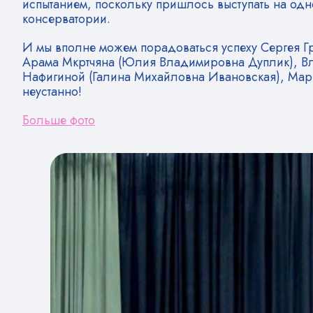
испытанием, поскольку пришлось выступать на од
консерватории.
И мы вполне можем порадоваться успеху Сергея 
Арама Мкртчяна (Юлия Владимировна Дуплик), В
Нафигиной (Галина Михайловна Ивановская), Мари
неустанно!
Больше фото