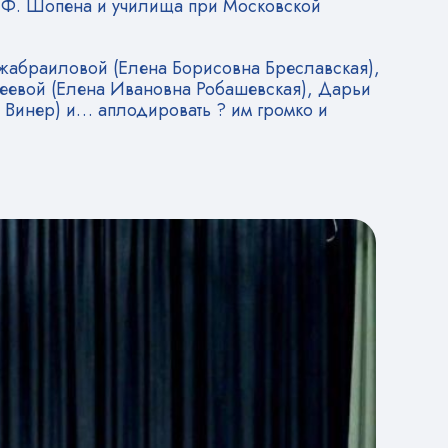
. Ф. Шопена и училища при Московской
жабраиловой (Елена Борисовна Бреславская),
евой (Елена Ивановна Робашевская), Дарьи
 Винер) и… аплодировать ? им громко и