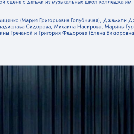
ной сцене с детьми из музыкальных школ колледжа им
Гриценко (Мария Григорьевна Голубничая), Джамили Д
ладислава Сидорова, Михаила Насирова, Марины Гуре
ны Гречаной и Григория Федорова (Елена Викторовна