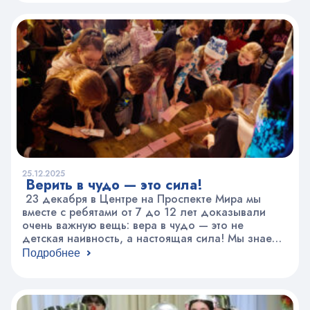
Санта-Клаусом, творческими мини-выступлениями
детей, сладостями и подарками. Ребята
постарше из коллективов «Open World», “El
mundo…
25.12.2025
Верить в чудо — это сила!
23 декабря в Центре на Проспекте Мира мы
вместе с ребятами от 7 до 12 лет доказывали
очень важную вещь: вера в чудо — это не
детская наивность, а настоящая сила! Мы знаем,
что с возрастом верить в волшебство становится
Подробнее
сложнее. Но без этой веры даже Дед Мороз
теряет свои силы! Именно поэтому 8 дружных…