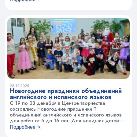
представляли на суд зрителей. Незабываемым
осталось выступление родителей, которые
сделали сюрприз для детей и педагогов. Они
разыграли целый мини-спектакль с пением,
танцем и игрой на музыкальных инструментах….
26.12.2025
Новогодние праздники объединений
английского и испанского языков
С 19 по 23 декабря в Центре творчества
состоялись Новогодние праздники ?
объединений английского и испанского языков
для ребят от 5 до 16 лет. Для младших детей из
объединения «English 5» мероприятие проходило
Подробнее
в формате английской Новогодней Ёлки ? с