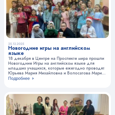
драматического детского театра…
25.12.2025
Новогодние игры на английском
языке
18 декабря в Центре на Проспекте мира прошли
Новогодние Игры на английском языке для
младших учащихся, которые ежегодно проводят
Юрьева Мария Михайловна и Волосатова Мария
Александровна. По традиции ребята
Подробнее
зарабатывали подарки во время праздничных
тематических игр, а также рассказывали Санта-
Клаусу новогодние стихи и танцевали под
рождественскую музыку. Хорошо, что английское
Рождество наступает раньше Нового года…