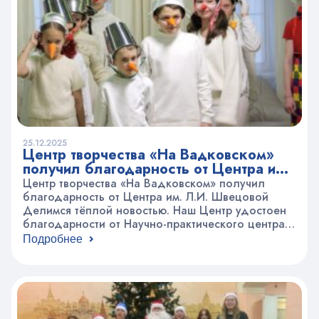
25.12.2025
Центр творчества «На Вадковском»
получил благодарность от Центра им.
Л.И. Швецовой
Центр творчества «На Вадковском» получил
благодарность от Центра им. Л.И. Швецовой
Делимся тёплой новостью. Наш Центр удостоен
благодарности от Научно-практического центра
медико-социальной реабилитации имени Л.И.
Подробнее
Швецовой — учреждения, которое оказывает
комплексную поддержку детям-инвалидам с
тяжёлыми нарушениями функций движения.
Причиной высокой оценки стала новогодняя
сказка «Когда зажигаются звёзды», которую
представили юные артисты нашего