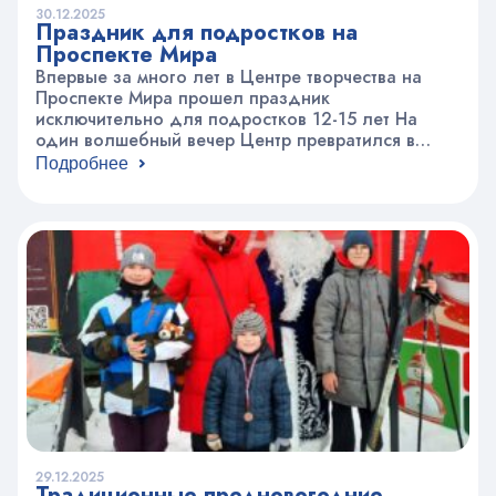
30.12.2025
Праздник для подростков на
Проспекте Мира
Впервые за много лет в Центре творчества на
Проспекте Мира прошел праздник
исключительно для подростков 12-15 лет На
один волшебный вечер Центр превратился в
уютное пространство для общения и
Подробнее
развлечений, где каждый мог найти занятие по
душе, новых друзей, раскрыть свои таланты и
весело провести время! В «Творческой
лаборатории» ребята создавали новогодние
елочные украшения: шары…
29.12.2025
Традиционные предновогодние