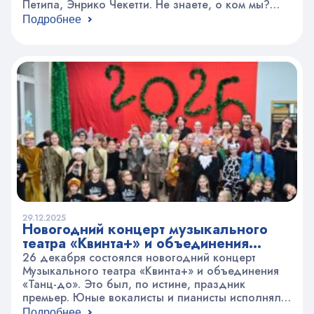
Петипа, Энрико Чекетти. Не знаете, о ком мы?
Это мы говорим об Анне Павловой!? Именно в
Подробнее
честь неё в этом году в хореографической студии
«Синяя птица» состоялся ежегодный бал-зачёт
по историко-бытовому танцу. А что же…
29.12.2025
Новогодний концерт музыкального
театра «Квинта+» и объединения
«Танц-до»
26 декабря состоялся новогодний концерт
Музыкального театра «Квинта+» и объединения
«Танц-до». Это был, по истине, праздник
премьер. Юные вокалисты и пианисты исполняли
только новые, произведения, которые еще не
Подробнее