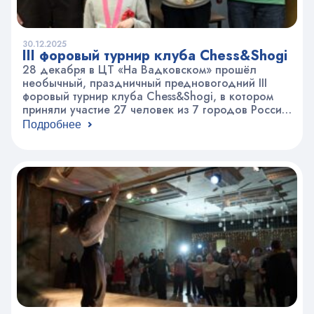
30.12.2025
III форовый турнир клуба Chess&Shogi
28 декабря в ЦТ «На Вадковском» прошёл
необычный, праздничный предновогодний III
форовый турнир клуба Chess&Shogi, в котором
приняли участие 27 человек из 7 городов России.
Этот турнир становится традиционным ярким,
Подробнее
незабываемым и поистине достойным
завершением сёги-истории уходящего года!
Предпраздничное настроение создавали и
разноцветные комплекты, которые на этом
турнире стали отличным дополнением к общему
интерьеру. Жеребьёвку…