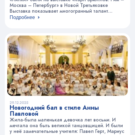
Москва – Петербург» в Новой Третьяковке
Выставка показывает многогранный талант
художника. Ребята увидели и знаменитые работы
Подробнее
мастера, включая незаконченные портреты, и
эскизы, и графику. В этом году 225 лет со дня
рождения Карла Брюллова. В честь чего
крупнейшие музеи России представили свои
экспозиции. В Третьяковской галерее…
29.12.2025
Новогодний бал в стиле Анны
Павловой
Жила-была маленькая девочка лет восьми. И
мечтала она быть великой танцовщицей. И были
у неё замечательные учителя: Павел Герт, Мариус