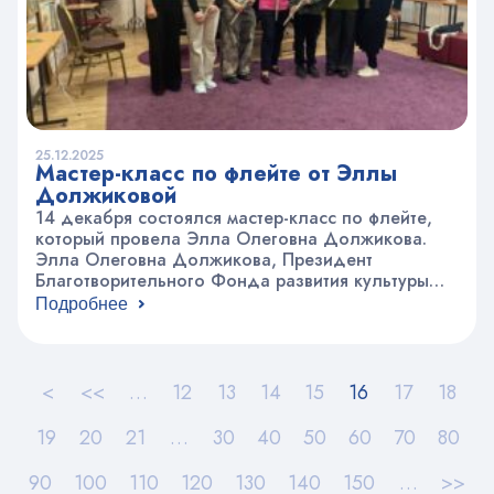
25.12.2025
Мастер-класс по флейте от Эллы
Должиковой
14 декабря состоялся мастер-класс по флейте,
который провела Элла Олеговна Должикова.
Элла Олеговна Должикова, Президент
Благотворительного Фонда развития культуры
им. Ю. Н. Должикова, лауреат Всероссийских и
Подробнее
Международных конкурсов, член
Международного Союза музыкальных деятелей
и преподаватель ГБПОУ г. Москвы “Колледж
музыкально-театрального искусства им. Г.П.
<
<<
…
12
13
14
15
16
17
18
Вишневской” и ДМШ им. Й. Гайдна, провела
занятие для обучающихся игре на…
19
20
21
…
30
40
50
60
70
80
90
100
110
120
130
140
150
…
>>