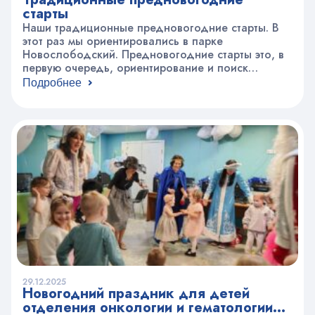
старты
Наши традиционные предновогодние старты. В
этот раз мы ориентировались в парке
Новослободский. Предновогодние старты это, в
первую очередь, ориентирование и поиск
контрольных пунктов. А еще это занимательные
Подробнее
загадки и отличная прогулка, встреча с друзьями
и Дедушкой Морозом, вручение заслуженных
медалей и призов.
29.12.2025
Новогодний праздник для детей
отделения онкологии и гематологии