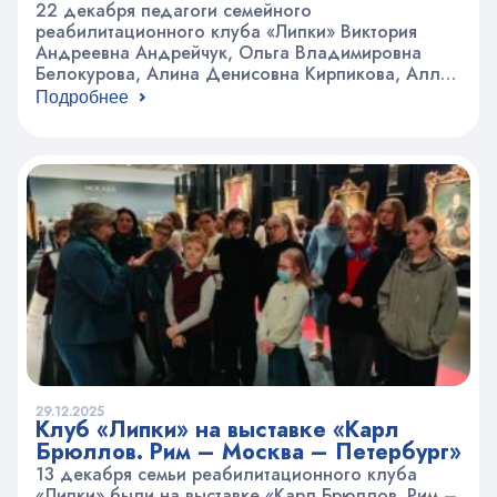
МГДКБ
22 декабря педагоги семейного
реабилитационного клуба «Липки» Виктория
Андреевна Андрейчук, Ольга Владимировна
Белокурова, Алина Денисовна Кирпикова, Алла
Эдуардовна Харютина провели традиционный
Подробнее
новогодний праздник для детей отделения
онкологии и гематологии МГДКБ. Какой же
праздник без Деда Мороза? На эту роль с
радостью согласился начальник отдела АХО
Олег Сергеевич Дорофеев. В представлении
педагогов был нестандартный сюжет. Две…
29.12.2025
Клуб «Липки» на выставке «Карл
Брюллов. Рим – Москва – Петербург»
13 декабря семьи реабилитационного клуба
«Липки» были на выставке «Карл Брюллов. Рим –