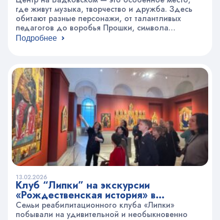
где живут музыка, творчество и дружба. Здесь
обитают разные персонажи, от талантливых
педагогов до воробья Прошки, символа
Вадковского. 6 февраля в этом доме
Подробнее
отпраздновали день рождения одного из самых
«пожилых» обитателей-пианино, которому
исполнилось 100 лет! Пианино — это не просто
музыкальный инструмент, это целый мир, полный
звуков и…
13.02.2026
Клуб “Липки” на экскурсии
«Рождественская история» в
Пушкинском музее
Семьи реабилитационного клуба «Липки»
побывали на удивительной и необыкновенно