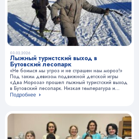
03.02.2026
Лыжный туристский выход в
Бутовский лесопарк
«Не боимся мы угроз и не страшен нам мороз!»
Под таким девизом подвижной детской игры
«Два Мороза» прошел лыжный туристский выход
в Бутовский лесопарк. Низкая температура и
заснеженные лыжные трассы – ничто не
Подробнее
помешало нашим активистам, спортсменам по
максимуму полезно провести зимний выход.