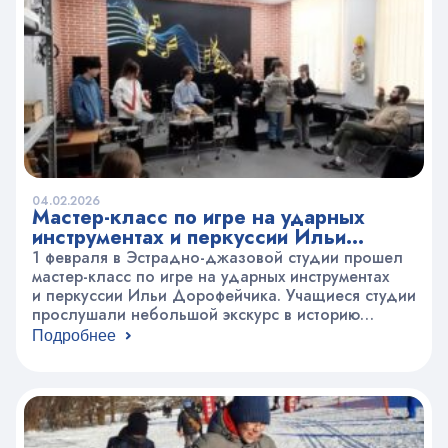
04.02.2026
Мастер-класс по игре на ударных
инструментах и перкуссии Ильи
Дорофейчика
1 февраля в Эстрадно-джазовой студии прошел
мастер-класс по игре на ударных инструментах
и перкуссии Ильи Дорофейчика. Учащиеся студии
прослушали небольшой экскурс в историю
исполнительства латино-американской и
Подробнее
джазовой музыки. Были показаны различия
между музыкой разных народов и стран. На
примерах увидели и услышали применение
перкуссии и различных ударных инструментов в
исполнительстве разнообразных стилей и
направлений. А после…