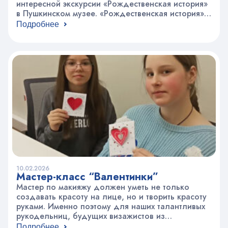
интересной экскурсии «Рождественская история»
в Пушкинском музее. «Рождественская история»
– это знакомство с праздником Рождества через
Подробнее
живопись европейских мастеров XV–XVII веков. В
созданных сотни лет назад картинах оживают
евангельские персонажи: Дева Мария с
младенцем Иисусом, святой Иосиф, ангелы и
пастухи, восточные цари – волхвы. Ребята
увидели…
10.02.2026
Мастер-класс “Валентинки”
Мастер по макияжу должен уметь не только
создавать красоту на лице, но и творить красоту
руками. Именно поэтому для наших талантливых
рукодельниц, будущих визажистов из
объединения «Школа имиджа и макияжа»,
Подробнее