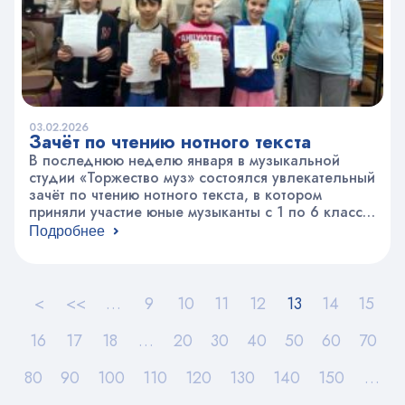
03.02.2026
Зачёт по чтению нотного текста
В последнюю неделю января в музыкальной
студии «Торжество муз» состоялся увлекательный
зачёт по чтению нотного текста, в котором
приняли участие юные музыканты с 1 по 6 класс.
Ребята с энтузиазмом погрузились в мир нот и
Подробнее
мелодий, демонстрируя свои навыки игры пьес
без подготовки и чтения нот с листа. Атмосфера
зачёта была наполнена радостью и творческим…
<
<<
…
9
10
11
12
13
14
15
16
17
18
…
20
30
40
50
60
70
80
90
100
110
120
130
140
150
…