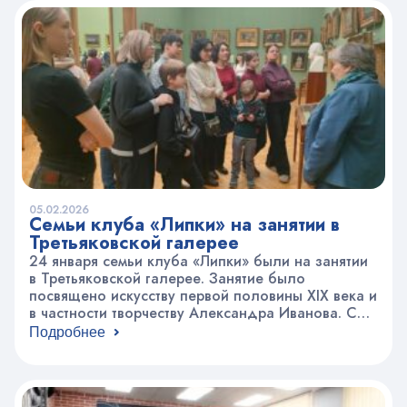
оказался удачным! Поздравляем детей
объединений «Спортивный туризм», «Юный
турист» и руководителей Сергея
Владимировича…
05.02.2026
Семьи клуба «Липки» на занятии в
Третьяковской галерее
24 января семьи клуба «Липки» были на занятии
в Третьяковской галерее. Занятие было
посвящено искусству первой половины XIX века и
в частности творчеству Александра Иванова. Сын
профессора исторической живописи, Александр
Подробнее
Иванов воспитывался с малых лет в
академической среде. В 11 лет он стал учиться в
Академии художеств. Учили там основательно и
долго: 15 лет, из…