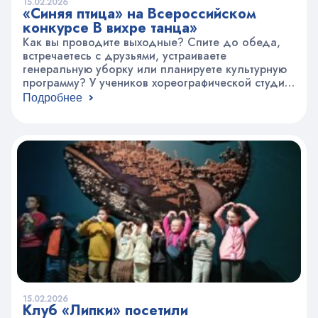
15.02.2026
«Синяя птица» на Всероссийском
конкурсе В вихре танца»
Как вы проводите выходные? Спите до обеда,
встречаетесь с друзьями, устраиваете
генеральную уборку или планируете культурную
программу? У учеников хореографической студии
«Синяя птица» выходные расписаны на месяц
Подробнее
вперёд: конкурсы, репетиции, конкурсы,
репетиции — и так по кругу! В прошлые выходные
ребята успели выступить сразу на двух конкурсах.
Группы 2, 3, 4 и 7 достойно представили…
15.02.2026
Клуб «Липки» посетили