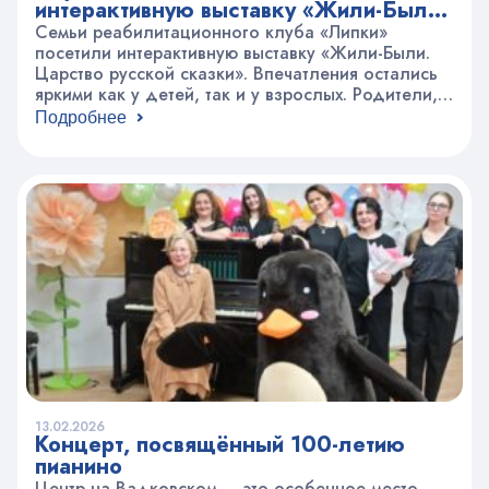
интерактивную выставку «Жили-Были.
Царство русской сказки».
Семьи реабилитационного клуба «Липки»
посетили интерактивную выставку «Жили-Были.
Царство русской сказки». Впечатления остались
яркими как у детей, так и у взрослых. Родители,
рассматривая экспозицию, погрузились в детские
Подробнее
воспоминания. Ребята с восторгом и интересом
изучали окружающую обстановку, ведь
буквально за каждым поворотом открывалось
что-то интересное: фантастические интерактивные
инсталляции, макеты сцен из сказок,
иллюстрации произведений именитых и
современных художников, реквизит и…
13.02.2026
Концерт, посвящённый 100-летию
пианино
Центр на Вадковском — это особенное место,