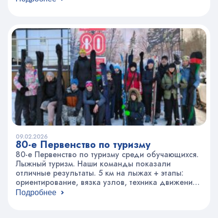
Наталья Сергеевна Афанасенко провела
увлекательный мастер-класс. Участники с
энтузиазмом создавали милые «Валентинки»,
оттачивая свои навыки рукоделия и готовя
чудесные подарки к празднику.
09.02.2026
80-е Первенство по туризму
80-е Первенство по туризму среди обучающихся.
Лыжный туризм. Наши команды показали
отличные результаты. 5 км на лыжах + этапы:
ориентирование, вязка узлов, техника движения
на лыжах, ремонт, лавинный датчик, бурелом,
Подробнее
скоростной участок. Для большинства детей это
был первый соревновательный опыт. И он