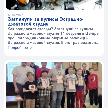
16.02.2026
Заглянули за кулисы Эстрадно-
джазовой студии
Как рождаются звёзды? Заглянули за кулисы
Эстрадно-джазовой студии 14 февраля в Центре
прошли традиционные открытые репетиции
Эстрадно-джазовой студии. В этот раз родители,
друзья и учащиеся других объединений смогли
Подробнее
увидеть то, что обычно скрыто от зрителя, —
живую, рабочую атмосферу подготовки к
концертам. В программе вечера: Репетиции
классов и солистов на большой сцене
Подготовка концертных и конкурсных…