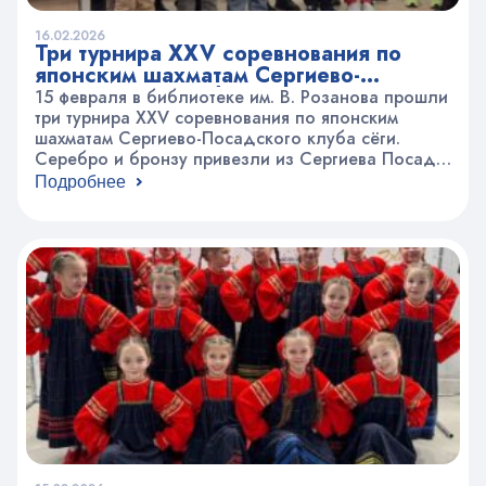
16.02.2026
Три турнира XXV соревнования по
японским шахматам Сергиево-
Посадского клуба сёги.
15 февраля в библиотеке им. В. Розанова прошли
три турнира XXV соревнования по японским
шахматам Сергиево-Посадского клуба сёги.
Серебро и бронзу привезли из Сергиева Посада
ребята из группы Сёги+Сянци ЦТ «На
Подробнее
Вадковском». Игрок второго дана Кржевицкий
Григорий занял второе место в главном турнире
по японским шахматам сёги, а Андрей Ларионов
финишировал третьим в турнире игроков…