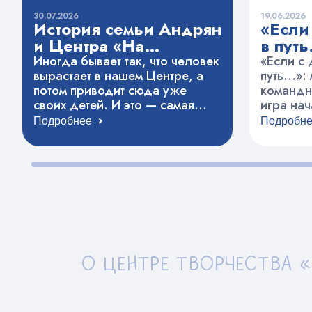
30.07.2026
19.06.2026
История семьи Андрян
«Если
и Центра «На
в пут
Вадковском»
Иногда бывает так, что человек
«Если с
вырастает в нашем Центре, а
путь…»:
потом приводит сюда уже
командн
своих детей. И это — самая
игра нач
тёплая награда для нас.
задания
Подробнее
Подробн
Сегодня мы хотим поделиться
плакаты-
историей Любови Викторовны
свою см
Андрян. Она сама выросла в
топогра
этих стенах, а теперь здесь
тогда бы
занимаются её четверо детей.
ребятах 
Мы попросили её рассказать,
дальше 
что связывает их семью с
туристск
нашим…
этапах р
но очен
ОМ»
О ЦЕНТРЕ ТВОРЧЕСТ
• «Авар
участни