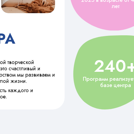
лет
РА
240
ой творческой
это счастливый и
рством мы развиваем и
Программ реализует
слой жизни.
базе центра
сть каждого и
ое.