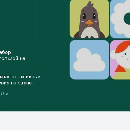
набор
пользой на
-классы, активные
ения на сцене.
RU