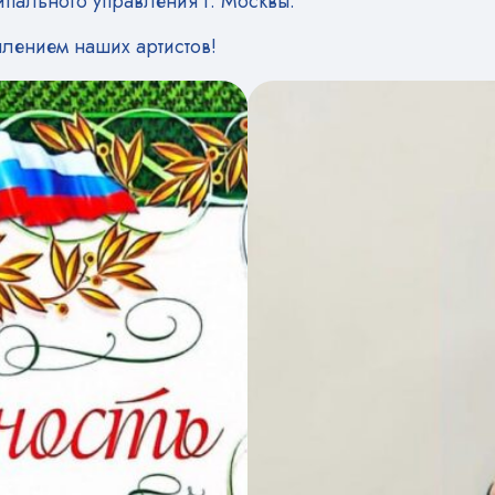
ипального управления г. Москвы.
плением наших артистов!