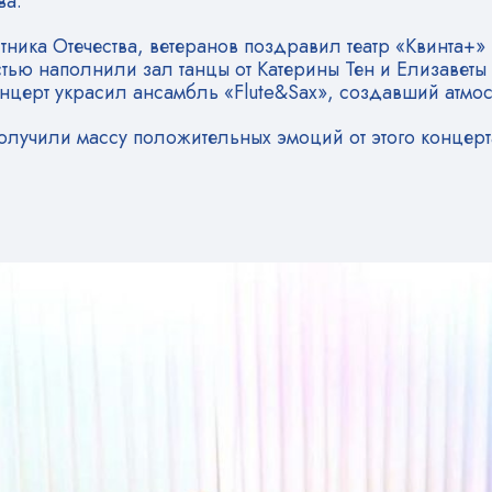
ва.
ика Отечества, ветеранов поздравил театр «Квинта+»
тью наполнили зал танцы от Катерины Тен и Елизаветы
нцерт украсил ансамбль «Flute&Sax», создавший атмос
олучили массу положительных эмоций от этого концерт