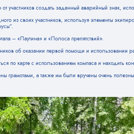
от участников создать заданный аварийный знак, исп
ого из своих участников, используя элементы экипиро
усы”.
тапа – «Паутина» и «Полоса препятствий».
тников об оказании первой помощи и использовании ра
ься по карте с использованием компаса и находить кон
ены грамотами, а также им были вручены очень полез