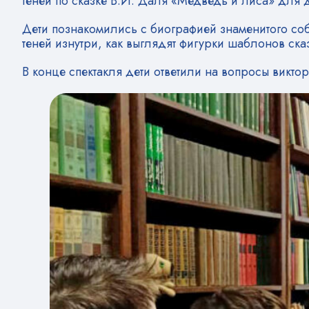
теней по сказке В.И. Даля «Медведь и лиса» для
Дети познакомились с биографией знаменитого соби
теней изнутри, как выглядят фигурки шаблонов ск
В конце спектакля дети ответили на вопросы викто