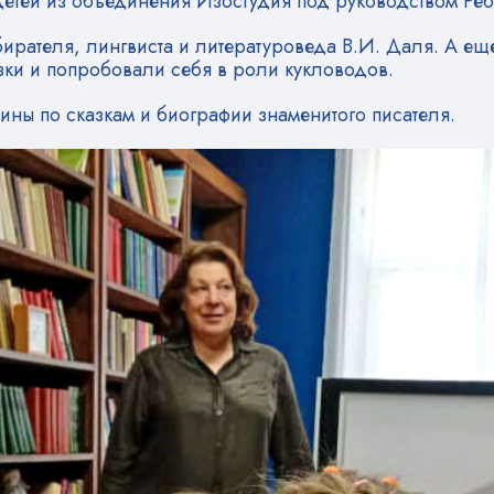
 детей из объединения Изостудия под руководством Ре
рателя, лингвиста и литературоведа В.И. Даля. А еще 
азки и попробовали себя в роли кукловодов.
рины по сказкам и биографии знаменитого писателя.