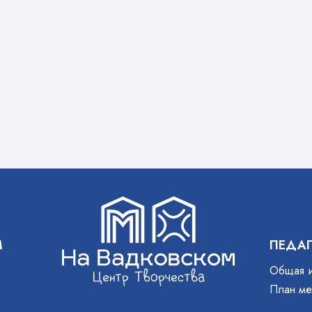
М
ПЕДА
Общая 
План ме