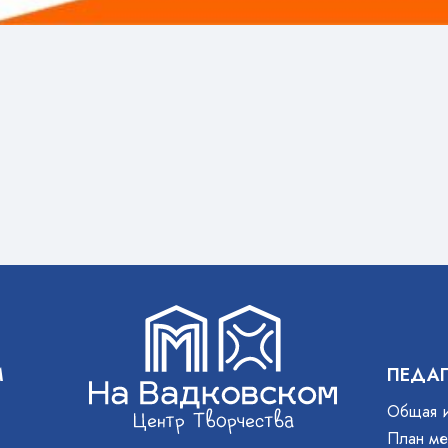
М
ПЕДА
Общая 
План ме