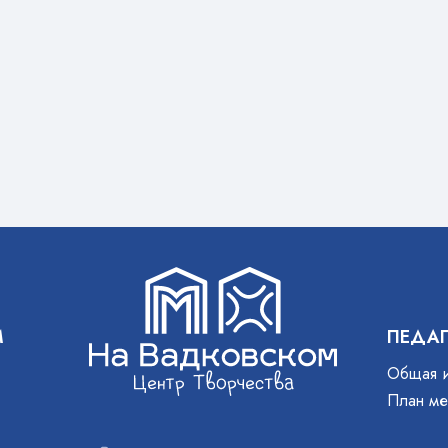
М
ПЕДА
Общая 
План ме