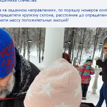
щитника Отечества.
а «в заданном направлении», по порядку номеров конт
определяли крутизну склона, расстояние до определенн
учили массу положительных эмоций!