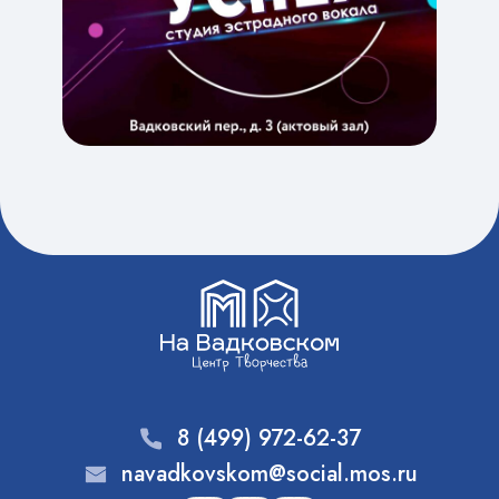
8 (499) 972-62-37
navadkovskom@social.mos.ru