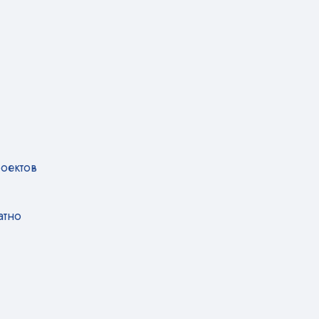
оектов
атно