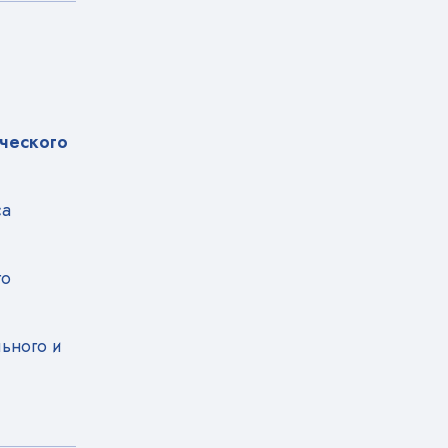
ического
са
го
ьного и