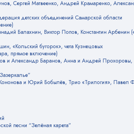
унов, Сергей Матвеенко, Андрей Крамаренко, Алексан
дерация детских объединений Самарской области
ение)
надий Балахнин, Виктор Попов, Константин Арбенин («
ин, «Кольский бугорок», чета Кузнецовых
ара, прямое включение)
ров и Александр Баранов, Анна и Андрей Прохоровы,
“Зазеркалье”
ононова и Юрий Бобылёв, Трио «Трилогия», Павел Ф
ий
ской песни “Зелёная карета”