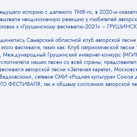
едущего историю с далекого 1968-го, в 2020-м оказа
 вызвала неоднозначную реакцию у любителей авторск
готовки к «Грушинскому фестивалю-2021» – ГРУШИНСК
ились Самарский областной клуб авторской песни и
этого фестиваля, таких как: Клуб патриотической песн
”, Международный Грушинский интернет-конкурс (МГИ
исполнители наших песен со всей страны; представите
фестиваля авторской песни «Зеленая карета», Московс
 Вадковском», сетевое СМИ «Родная культура» Союза 
О ФЕСТИВАЛЯ, так и общему состоянию авторской пес