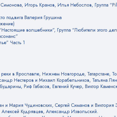
Симонова, Игорь Кранов, Илья Небослов, Группа “Pilg
сто подвига Валерия Грушина
лжение)
“Настоящие волшебники”, Группа “Любители этого дела”
нсонанс”
лье” Часть 1
реки в Ярославле, Нижнем Новгороде, Татарстане, Тол
андр Нестеров и Михаил Корабельников, Татьяна Лян
Бударины, Риф Габасов, Евгений Кучер, Виктор Камен
ван и Мария Чудиновских, Сергей Симанов и Виктория 
, Алексей Кудрявцев, Александр Извольский.