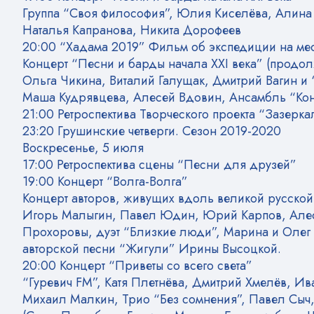
Группа “Своя философия”, Юлия Киселёва, Алина 
Наталья Капранова, Никита Дорофеев
20:00 “Хадама 2019” Фильм об экспедиции на ме
Концерт “Песни и барды начала XXI века” (продо
Ольга Чикина, Виталий Галущак, Дмитрий Вагин и 
Маша Кудрявцева, Алесей Вдовин, Ансамбль “Ко
21:00 Ретроспектива Творческого проекта “Зазерка
23:20 Грушинские четверги. Сезон 2019-2020
Воскресенье, 5 июля
17:00 Ретроспектива сцены “Песни для друзей”
19:00 Концерт “Волга-Волга”
Концерт авторов, живущих вдоль великой русской 
Игорь Малыгин, Павел Юдин, Юрий Карпов, Алес
Прохоровы, дуэт “Близкие люди”, Марина и Олег 
авторской песни “Жигули” Ирины Высоцкой.
20:00 Концерт “Приветы со всего света”
“Гуревич FM”, Катя Плетнёва, Дмитрий Хмелёв, И
Михаил Малкин, Трио “Без сомнения”, Павел Сыч