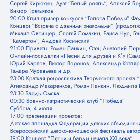
Сергей Кирюхин, Дуэт “Белый рояль”, Алексей Бр
Виктор Третьяков
20:00 Клип-призер конкурса “Голоса Победы” Фе
Концерт “Встреча с давними знакомыми” (продолж
Михаил Овсищер, Сергей Ломакин, Раиса Нур, Ген
“Камертон”, Андрей Косинский
21:00 Приветы: Роман Ланкин, Отец Анатолий Перш
Онлайн-посиделки «Песни для друзей и К°» (Сам
Юрий Карпов, Виктор Воронов, Александр Котля
Тамара Муравьева и др.
23:00 Краткая ретроспектива Творческого проекта 
Александр Макаренков, Роман Ланкин, Людмила К
23:30 Барды Омска
00:30 Военно-патриотический клуб “Победа”
Суббота, 4 июля
17:00 презентации проектов:
Детская площадка Федерации детских объединен
Всероссийский детско-юношеский фестиваль автор
19:00 Концерт “Песни и барды начала XXI века”