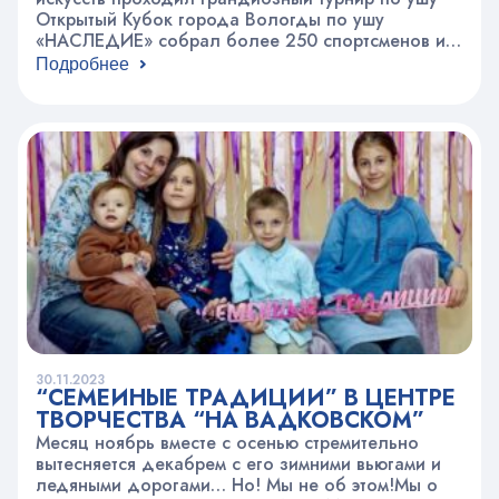
Открытый Кубок города Вологды по ушу
«НАСЛЕДИЕ» собрал более 250 спортсменов из
6 регионов нашей страны, 10 городов: Вологда,
Подробнее
Череповец, Красавино и Тотьма, Воронеж,
Калуга, Брянск и Сыктывкар, Москва и Санкт-
Петербург! Спортсмены из 19 команд разыграли
185 комплектов наград. Наш Центр…
30.11.2023
“СЕМЕЙНЫЕ ТРАДИЦИИ” В ЦЕНТРЕ
ТВОРЧЕСТВА “НА ВАДКОВСКОМ”
Месяц ноябрь вместе с осенью стремительно
вытесняется декабрем с его зимними вьюгами и
ледяными дорогами… Но! Мы не об этом!Мы о