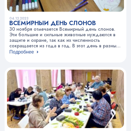
04.12.2023
ВСЕМИРНЫЙ ДЕНЬ СЛОНОВ
30 ноября отмечается Всемирный день слонов.
Эти большие и сильные животные нуждаются в
защите и охране, так как их численность
сокращается из года в год. В этот день в разных
странах проводятся мероприятия направленные
Подробнее
на поддержку охраны этих умных и
величественных животных. В Морозовской
больнице наш педагог из реабилитационного
клуба «Липки», Ольга Владимировна
Белокурова, провела…