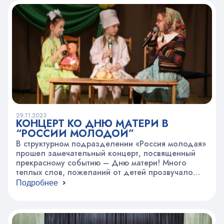
положительных эмоций.
29.11.2023
КОНЦЕРТ КО ДНЮ МАТЕРИ В
“РОССИИ МОЛОДОЙ”
В структурном подразделении «Россия молодая»
прошел замечательный концерт, посвященный
прекрасному событию – Дню матери! Много
теплых слов, пожеланий от детей прозвучало
для мам, бабушек в этот день.Спасибо
Подробнее
творческим коллективам за новые постановки,
вокальные и танцевальные номера. Спасибо
педагогам прикладного творчества за мастер-
классы.Получился душевный и замечательный