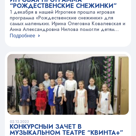
“РОЖДЕСТВЕНСКИЕ СНЕЖИНКИ”
1 декабря в нашей Игротеке прошла игровая
программа «Рождественские снежинки» для
самых маленьких. Ирина Олеговна Ковалевская и
Анна Александровна Нилова помогли детям
научится красиво и правильно вырезать снежинки
Подробнее
из бумаги, проявив при этом творческие
способности, фантазию и эстетический вкус.
Участники программы узнали о том, как
появляются снежинки в природе из пара. Все
вместе вспомнили песни…
02.12.2023
КОНКУРСНЫЙ ЗАЧЁТ В
МУЗЫКАЛЬНОМ ТЕАТРЕ “КВИНТА+”