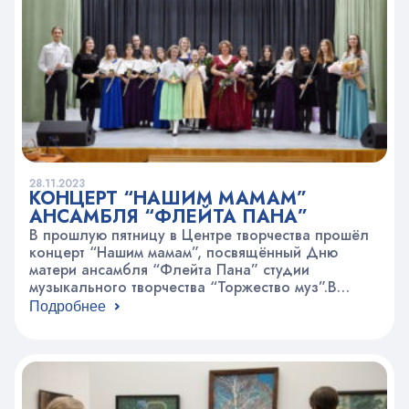
концерт. Дорогие мамы, вы самые лучшие,
лучезарные, в вас столько тепла…
28.11.2023
КОНЦЕРТ “НАШИМ МАМАМ”
АНСАМБЛЯ “ФЛЕЙТА ПАНА”
В прошлую пятницу в Центре творчества прошёл
концерт “Нашим мамам”, посвящённый Дню
матери ансамбля “Флейта Пана” студии
музыкального творчества “Торжество муз”.В
концерте были представлены много интересных
Подробнее
музыкальных произведений, знакомящий нас с
самыми разными жанрами. Хотелось бы отметить
оригинальный подход к подаче В прошлую
пятницу в нашем Центре творчества прошёл
концерт «Нашим мамам», посвящённый Дню
матери от…