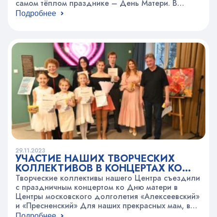
самом тёплом празднике – День Матери. В
нашем Центре прошел праздник «Семейные
Подробнее
традиции». В этом году мы решили, что пора
мамам узнать, как и чем живут их детки в нашем
Центре. Поэтому мы предложили…
29.11.2023
УЧАСТИЕ НАШИХ ТВОРЧЕСКИХ
КОЛЛЕКТИВОВ В КОНЦЕРТАХ КО
ДНЮ МАТЕРИ В ЦЕНТРАХ
Творческие коллективы нашего Центра съездили
МОСКОВСКОГО ДОЛГОЛЕТИЯ
с праздничным концертом ко Дню матери в
Центры московского долголетия «Алексеевский»
и «Пресненский» Для наших прекрасных мам, в
благородном возрасте, коллективы подготовили
Подробнее