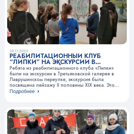
28.11.2023
РЕАБИЛИТАЦИОННЫЙ КЛУБ
“ЛИПКИ” НА ЭКСКУРСИИ В
ТРЕТЬЯКОВСКОЙ ГАЛЕРЕЕ
Ребята из реабилитационного клуба «Липки»
были на экскурсии в Третьяковской галерее в
Лаврушинском переулке, экскурсия была
посвящена пейзажу II половины XIX века. Это
было время расцвета пейзажного жанра в
Подробнее
русской живописи. Дети посмотрели всеми
любимые работы таких мастеров, как А. Иванова,
И. Айвазовский, А. Куинджи, И. Шишкин, И.
Левитан, И. Грабарь.