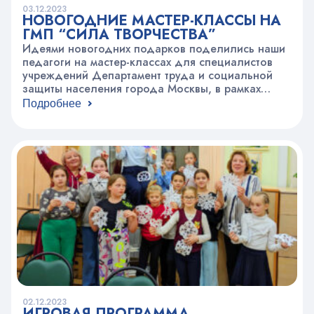
03.12.2023
НОВОГОДНИЕ МАСТЕР-КЛАССЫ НА
ГМП “СИЛА ТВОРЧЕСТВА”
Идеями новогодних подарков поделились наши
педагоги на мастер-классах для специалистов
учреждений Департамент труда и социальной
защиты населения города Москвы, в рамках
Городской методической площадки «Сила
Подробнее
творчества». Для наших коллег мы подготовили
разнообразную программу, чтобы каждый мог
выбрать творческое направление, которое им
ближе. Можно было сделать новогоднюю
игрушку из полимерной глины, символ года в
технике валяния, декупаж,…
02.12.2023
ИГРОВАЯ ПРОГРАММА