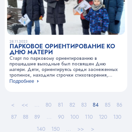
28.11.2023
ПАРКОВОЕ ОРИЕНТИРОВАНИЕ КО
ДНЮ МАТЕРИ
Старт по парковому ориентированию в
прошедшие выходные был посвящен Дню
матери. Дети, ориентируясь среди заснеженных
тропинок, находили строчки стихотворения,
которые потом сложились в один
Подробнее
поздравительный стих для дорогих мам. В итоге
все получили энергичную прогулку на свежем
воздухе, соревновательный задор и прекрасную
открытку для любимых мамочек!
<
<<
…
80
81
82
83
84
85
86
87
88
89
…
90
100
110
120
130
140
150
…
>>
>