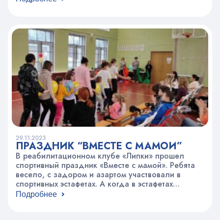
поздравительные выступления. В концерте
приняли участие:– Студия эстрадной и авторской
песни «Орфей» (пед. Катерисова Людмила
Николаевна);– Эстрадно-джазовая студия; вокал
(пед. Казакова Ульяна Сергеевна);– Ансамбль
акустической гитары «Фьюжн» (пед….
29.11.2023
ПРАЗДНИК “ВМЕСТЕ С МАМОЙ”
В реабилитационном клубе «Липки» прошел
спортивный праздник «Вместе с мамой». Ребята
весело, с задором и азартом участвовали в
спортивных эстафетах. А когда в эстафетах
принимает участие и поддерживает мама это
Подробнее
вдвойне приятней. На празднике была атмосфера
взаимопомощи, дружбы, сопереживания и