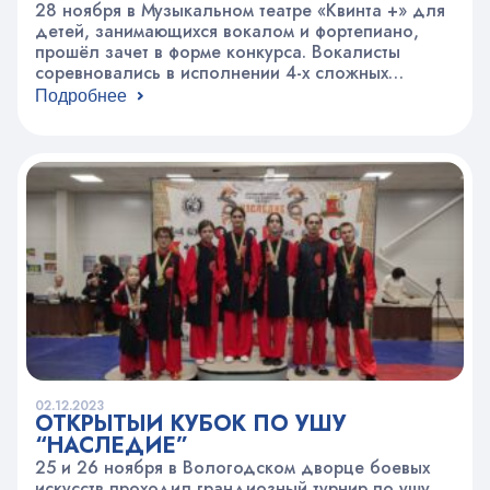
28 ноября в Музыкальном театре «Квинта +» для
детей, занимающихся вокалом и фортепиано,
прошёл зачет в форме конкурса. Вокалисты
соревновались в исполнении 4-х сложных
распевок, пианисты играли выученную программу.
Подробнее
Самым необычным во всём мероприятии стало
жюри. Оно состояло из мам выступавших
артистов. Тут и не скажешь, кому было труднее,
ведь строго судить своих детей, ох как…
02.12.2023
ОТКРЫТЫЙ КУБОК ПО УШУ
“НАСЛЕДИЕ”
25 и 26 ноября в Вологодском дворце боевых
искусств проходил грандиозный турнир по ушу