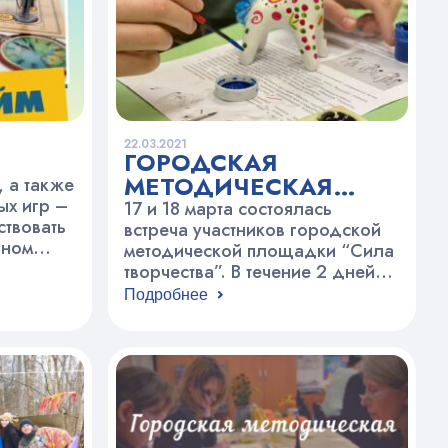
22.03.2021
ГОРОДСКАЯ
МЕТОДИЧЕСКАЯ
 а также
ых игр –
ПЛОЩАДКА “СИЛА
17 и 18 марта состоялась
ствовать
ТВОРЧЕСТВА”
встреча участников городской
рном
методической площадки “Сила
я
творчества”. В течение 2 дней
игры –
коллеги из учреждений
Подробнее
соб
социальной поддержки семьи и
олнить
детства приняли участие в
шить
интересных семинарах-
а также
практикумах и мастер-классах.
о
17 МАРТА в ЦТ “На
я этого
Вадковском” прошла серия
е время,
семинаров-практикумов: