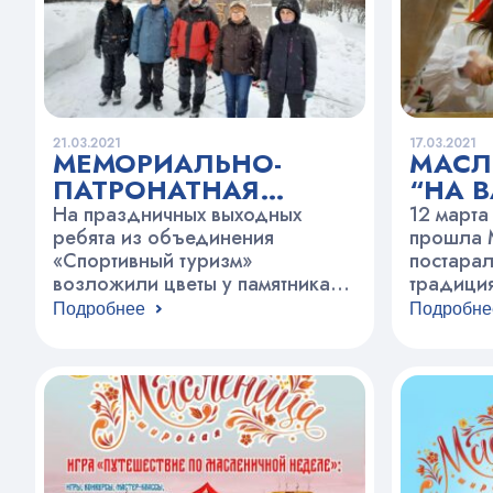
который состоялся в 1961 году.
Работы на…
21.03.2021
17.03.2021
МЕМОРИАЛЬНО-
МАСЛ
ПАТРОНАТНАЯ
“НА 
АКЦИЯ
На праздничных выходных
12 марта
ребята из объединения
прошла 
«Спортивный туризм»
постарал
возложили цветы у памятника
традиция
бойцам 6-й дивизии народного
гостями,
Подробнее
Подробне
ополчения Дзержинского
путешест
района города Москвы.
неделе. 
Мемориально-патронатная
погрузил
акция была посвящена Дню
праздник
защитника Отечества.
ожидали
игрища, 
конкурс
конечно 