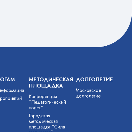
шковины
радостных встреч со старыми
вствовал
знакомыми после долгого
карантина. В турнире
участвовали более 200…
ГОГАМ
МЕТОДИЧЕСКАЯ
ДОЛГОЛЕТИЕ
ПЛОЩАДКА
информация
Московское
долголетие
Конференция
роприятий
“Педагогический
поиск”
Городская
методическая
площадка “Сила