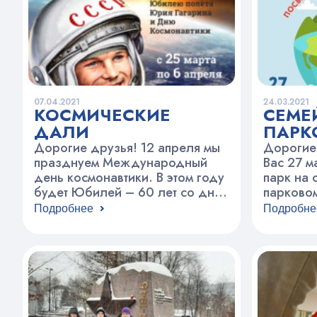
07.04.2021
24.03.2021
КОСМИЧЕСКИЕ
СЕМЕ
ДАЛИ
ПАРК
ОРИЕ
Дорогие друзья! 12 апреля мы
Дорогие
празднуем Международный
Вас 27 м
день космонавтики. В этом году
парк на 
будет Юбилей – 60 лет со дня
парково
первого полёта человека в
посвяще
Подробнее
Подробне
космос. В честь праздника, мы
земли. С
приглашаем всех желающих
12.30. Н
принять участие в конкурсе
потребуе
рисунков “Космические дали”,
легенд с
приуроченный к первому полёту
– справа
в космическое пространство
Олимпий
Юрия Алексеевича Гагарина,