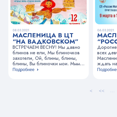
квеста, 
посетит
08.03.2021
06.03.2021
МАСЛЕНИЦА В ЦТ
МАСЛ
“НА ВАДКОВСКОМ”
“РОС
ВСТРЕЧАЕМ ВЕСНУ! Мы давно
Дорогие
блинов не ели, Мы блиночков
всех дев
захотели, Ой, блины, блины,
Маслениц
блины, Вы блиночки мои. Ммм…
ждать н
Всем с детства знакомый
шутки, п
Подробнее
Подробне
праздник Масленица. Веселые
Блины! 
игры, хороводы, необычные
16.00 – 
обряды и вкуснейшие блины.
классы 1
<
<<
…
На Масленицу мы прощаемся с
развлека
зимой и празднуем наступление
игры Для
весны. За окном у нас все ещё
исключе
лёгкий мороз и снежок, а из
угощения
кухни…
16.00 на