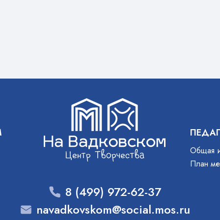
3 (Центр творчества
брошь» «Цветок из ме
и джута» Каждый почу
себя творцом…
М
ПЕДА
Общая 
План ме
8 (499) 972-62-37
navadkovskom@social.mos.ru