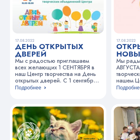
голубя своими руками и
помогали…
17.08.2022
17.08.2022
ДЕНЬ ОТКРЫТЫХ
ОТКР
ДВЕРЕЙ
НОВЫ
УЧЕБ
Мы с радостью приглашаем
Мы рады 
всех желающих 1 СЕНТЯБРЯ в
АВГУСТА 
наш Центр творчества на День
творческ
открытых дверей. С 1 сентября в
нашем Це
Центре стартуют занятия для
проводят
Подробнее
Подробне
детей и взрослых. Более 90
различн
объединений по самым разным
музыка, 
направлениям: хореография,
наука и 
театр, наука и техника, спорт,
спорт, И
туризм, декоративное
дизайн и
творчество, музыка, вокал,
развитие
изобразительное искусство,
прикладн
иностранные языки и многое
к нам в г