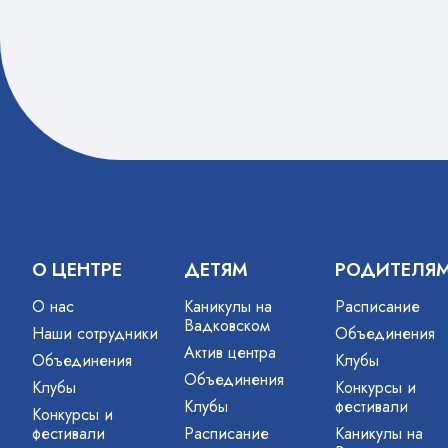
макросъёмка;⁃ цветы;⁃
Алексан
насекомые;⁃ животные/птицы;⁃
другими 
пейзажи Родины;⁃…
Анастас
О ЦЕНТРЕ
ДЕТЯМ
РОДИТЕЛЯ
О нас
Каникулы на
Расписание
Вадковском
Наши сотрудники
Объединения
Актив центра
Объединения
Клубы
Объединения
Клубы
Конкурсы и
Клубы
фестивали
Конкурсы и
фестивали
Расписание
Каникулы на