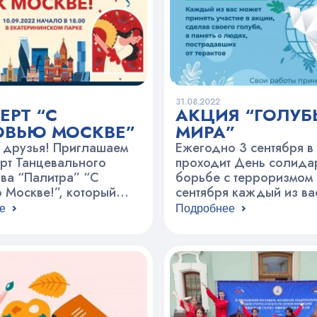
31.08.2022
ЕРТ “С
АКЦИЯ “ГОЛУБ
ВЬЮ МОСКВЕ”
МИРА”
 друзья! Приглашаем
Ежегодно 3 сентября в
рт Танцевального
проходит День солида
ва “Палитра” “С
борьбе с терроризмом 
 Москве!”, который
сентября каждый из ва
я 10 сентября в 18.00 в
принять участие в акции
е
Подробнее
нинском парке. Ждём
памятной даты. Белос
лающих! ⠀
голубь стал символом 
надежды. Вы можете в
его в любой технике. П
свои работы в 111 каб. 