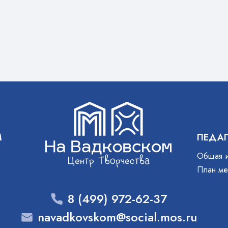
др Сергеевич Ветров,
судьями стали
ия Юрьевна…
М
ПЕДА
Общая 
План ме
8 (499) 972-62-37
navadkovskom@social.mos.ru