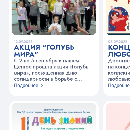
13.09.2022
06.09.2022
АКЦИЯ “ГОЛУБЬ
КОНЦ
МИРА”
ЛЮБО
С 2 по 5 сентября в нашем
Дорогие
Центре прошла акция «Голубь
на конце
мира», посвященная Дню
коллекти
солидарности в борьбе с
любовью
терроризмом и в память о
состоитс
Подробнее
Подробне
людях, пострадавших в
Екатери
террористических актах. Ребята
всех же
из творческих объединений
нашего Центра подписали уже
готовых птиц посланиями мира и
добрыми пожеланиями в новом
учебном году, а ещё создавали