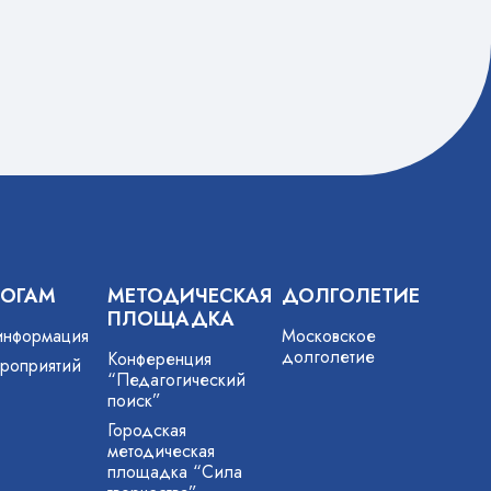
играм, развивали меткость,
ловкость, смекалку и отлично
провели время.
ГОГАМ
МЕТОДИЧЕСКАЯ
ДОЛГОЛЕТИЕ
ПЛОЩАДКА
информация
Московское
долголетие
Конференция
роприятий
“Педагогический
поиск”
Городская
методическая
площадка “Сила