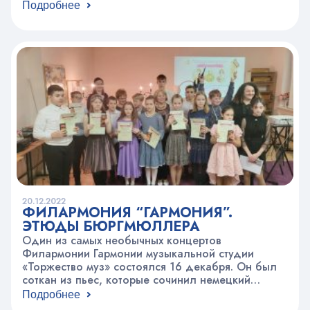
снегурочке, посетили спектакль подготовленный
Подробнее
ребятами под руководством педагога Ирины
Борисовны Белюшкиной, а также поиграли
в увлекательной игротеке.В заключение было
праздничное чаепитие со спонсорской пиццей и
просмотр мультфильмов. Больше фото смотрите…
20.12.2022
ФИЛАРМОНИЯ “ГАРМОНИЯ”.
ЭТЮДЫ БЮРГМЮЛЛЕРА
Один из самых необычных концертов
Филармонии Гармонии музыкальной студии
«Торжество муз» состоялся 16 декабря. Он был
соткан из пьес, которые сочинил немецкий
композитор XIX века Фридрих Бургмюллер. Его
Подробнее
этюды носят яркие программные названия