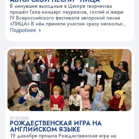
В минувшие выходные в Центре творчества
прошёл Гала-концерт лауреатов, гостей и жюри
IV Всероссийского фестиваля авторской песни
«ЛИЦА» В нём приняли участие сразу несколько
городов: Екатеринбург, Тверь, Москва, Санкт-
Подробнее
Петербург, Балаково, Псыж-Карачаево-Черкесия
и многие другие города России. Несмотря на
снегопад, зрители фестиваля приехали к нам,
чтобы увидеть новые ЛИЦА и послушать новые
голоса Лауреатов I степени…
21.12.2022
РОЖДЕСТВЕНСКАЯ ИГРА НА
АНГЛИЙСКОМ ЯЗЫКЕ
19 декабря прошла Рождественская игра на