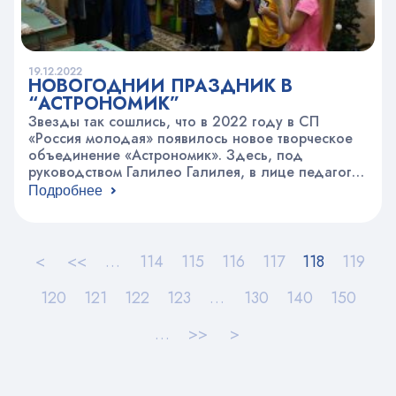
19.12.2022
НОВОГОДНИЙ ПРАЗДНИК В
“АСТРОНОМИК”
Звезды так сошлись, что в 2022 году в СП
«Россия молодая» появилось новое творческое
объединение «Астрономик». Здесь, под
руководством Галилео Галилея, в лице педагога
Татьяны Николаевны Кученовой, в “волшебной”
Подробнее
галактике юные звездочеты изучают космические
тела, открывают для себя планеты и просто
весело проводят время. За полгода
интереснейшей работы, дети действительно
<
<<
…
114
115
116
117
118
119
многое узнали, например, что Сатурн настолько…
120
121
122
123
…
130
140
150
…
>>
>