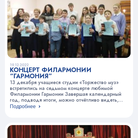
панфиловцев. Как известно, Московская битва
длилась с…
19.12.2022
КОНЦЕРТ ФИЛАРМОНИИ
“ГАРМОНИЯ”
13 декабря учащиеся студии «Торжество муз»
встретились на седьмом концерте любимой
Филармонии Гармонии Завершая календарный
год, подводя итоги, можно отчётливо видеть,
рост и прогресс наших музыкантов. Начинающие
Подробнее
играли более умело, тонко относясь к звуку,
слушая музыку. А продолжающие порадовали
ярким, выразительным и красивым исполнением!
Как всегда, слушатели выбрали самого лучшего
исполнителя, им оказался Миша Насиров (пед….