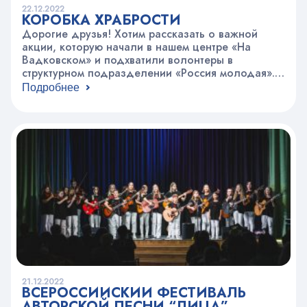
22.12.2022
КОРОБКА ХРАБРОСТИ
Дорогие друзья! Хотим рассказать о важной
акции, которую начали в нашем центре «На
Вадковском» и подхватили волонтеры в
структурном подразделении «Россия молодая».
Коробка храбрости – благотворительная акция
Подробнее
по сбору игрушек в коробку храбрости для
детей-пациентов онкологического отделения
Морозовской больницы. Мы оформили коробки,
разместили объявления на инфостендах,
рассказали об акции в объединениях, и уже
принесли первые игрушки,…
21.12.2022
ВСЕРОССИЙСКИЙ ФЕСТИВАЛЬ
АВТОРСКОЙ ПЕСНИ “ЛИЦА”