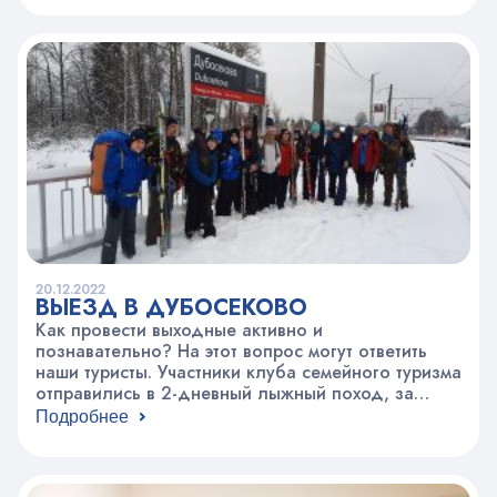
«Охота», «Невиновность», «Арабеска»,
«Ангельские голоса», «Тревога», «Пустомеля»,
«Погоня» и другие. Именно этот “букет” образов
вдохновил руководителя студии Елену Ивановну
Робашевскую на создание поучительной…
20.12.2022
ВЫЕЗД В ДУБОСЕКОВО
Как провести выходные активно и
познавательно? На этот вопрос могут ответить
наши туристы. Участники клуба семейного туризма
отправились в 2-дневный лыжный поход, за
время которого прошли больше 20 км. Поход по
Подробнее
местам воинской славы был приурочен к 81-ой
годовщине битвы за Москву, а именно
освобождению Волоколамска и подвигу 28