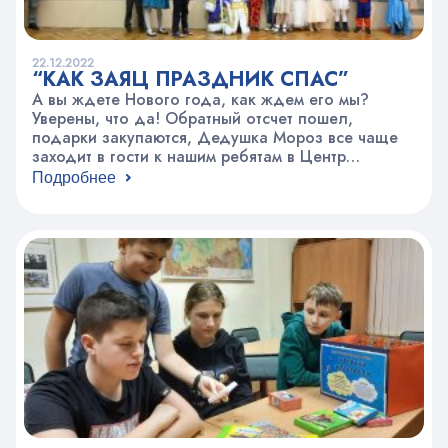
22.12.2022
“КАК ЗАЯЦ ПРАЗДНИК СПАС”
А вы ждете Нового года, как ждем его мы?
Уверены, что да! Обратный отсчет пошел,
подарки закупаются, Дедушка Мороз все чаще
заходит в гости к нашим ребятам в Центр
творчества. Вот и вчера, побывал у самых
Подробнее
маленьких учащихся СП «Россия молодая» на
новогодней игровой программе «Как Заяц
праздник спас». А зайчику кто помогал? Наши
герои, наши…