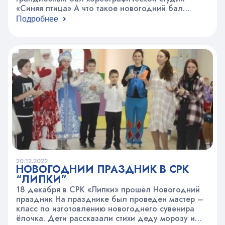
«Синяя птица» А что такое новогодний бал
«Синей птицы»:⁃ Это огромный Царский зал в
Подробнее
Измайловском кремле (из актового зала центра
творчества они давно уже выросли);⁃ это 200
человек участников и 100 гостей;⁃ это два месяца
безостановочной подготовки и танцев, и…
20.12.2022
НОВОГОДНИЙ ПРАЗДНИК В СРК
“ЛИПКИ”
18 декабря в СРК «Липки» прошел Новогодний
праздник На празднике был проведен мастер –
класс по изготовлению новогоднего сувенира
ёлочка. Дети рассказали стихи деду морозу и