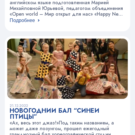
английском языке подготовленная Марией
Михайловной Юрьевой, педагогом объединения
«Open world – Мир открыт для нас» «Happy New
Year and Merry Christmas» – волшебные слова,
Подробнее
которые у всех англоговорящих людей
ассоциируются с волшебством, весельем
и ожиданием чего-то чудесного. Если ты не
знаешь английский, то, во-первых, никогда не
поздно начать его изучать,…
21.12.2022
НОВОГОДНИЙ БАЛ “СИНЕЙ
ПТИЦЫ”
«Ах, весь этот джаз!»Под таким названием, а
может даже лозунгом, прошел ежегодный
грандиозный бал хореографической студии