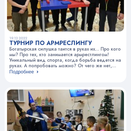
19.12.2022
ТУРНИР ПО АРМРЕСЛИНГУ
Богатырская силушка таится в руках их… Про кого
мы? Про тех, кто занимается армрестлингом!
Уникальный вид спорта, когда борьба ведется на
руках. А попробовать можно? От чего же нет,
решили мы, и устроили зимний турнир среди
Подробнее
желающих центра «Россия молодая». Каждый,
кто захотел испытать свои силы, поборолся с
ребятами, которые уже занимаются этим видом
спорта. Под…