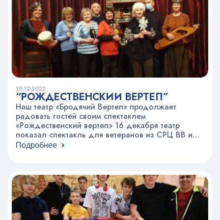
19.12.2022
“РОЖДЕСТВЕНСКИЙ ВЕРТЕП”
Наш театр «Бродячий Вертеп» продолжает
радовать гостей своим спектаклем
«Рождественский вертеп» 16 декабря театр
показал спектакль для ветеранов из СРЦ ВВ и
ВС и для детей с ОВЗ ТЦСО «Тимирязевский».А
Подробнее
вчера, показал для Совета молодых
специалистов ДТСЗН г. Москвы и для семей
Центра творчества. Всем зрителям очень
понравился спектакль. Благодарим всех артистов
за прекрасное мастерство и…