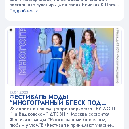
пасхальные сувениры для своих близких К Пасхе
всегда заранее тщательно готовились: убирали
Подробнее
дом, пекли куличи, готовили вкусные блюда,
красили яйца, покупали или делали
своими руками подарки. Когда наступал
праздничный день, люди поздравляли друг
друга и обменивались подарками. Вот…
15.04.2023
ФЕСТИВАЛЬ МОДЫ
“МНОГОГРАННЫЙ БЛЕСК ПОД
ЛЮБЫМ УГЛОМ”
23 апреля в нашем центре творчества ГБУ ДО ЦТ
“На Вадковском” ДТСЗН г. Москва состоится
Фестиваль моды “Многогранный блеск под
любым углом”В Фестивале принимают участие