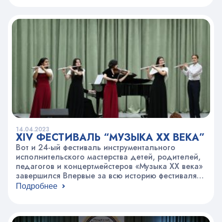
Ермакова. В игре участвовали 4 команды по три
человека, а вопросы к игре были посвящены
тематике Космоса. Все участники получили
сладкие призы и…
14.04.2023
XIV ФЕСТИВАЛЬ “МУЗЫКА XX ВЕКА”
Вот и 24-ый фестиваль инструментального
исполнительского мастерства детей, родителей,
педагогов и концертмейстеров «Музыка ХХ века»
завершился Впервые за всю историю фестиваля
Гран-При присуждено концертмейстеру –
Подробнее
Зеленцкому Владимиру Георгиевичу/ЦЭВД
«Моцарт». А для того, чтобы понять масштаб
фестиваля, приведём некоторые цифры: 316