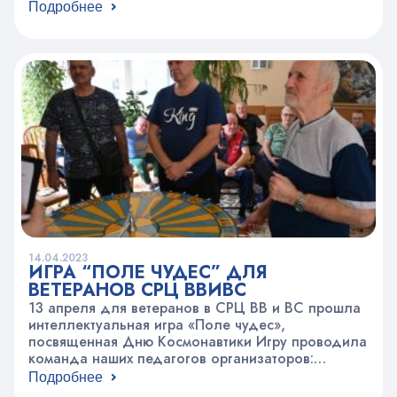
творческие коллективы, студии, театры моды г.
Подробнее
Москвы, юные дизайнеры, студенты высших
учебных заведений, участники проекта
Московское долголетие.В рамках фестиваля
проходит конкурс “Лучшая детская модель –
образ”В жюри конкурса входят эксперты…
14.04.2023
ИГРА “ПОЛЕ ЧУДЕС” ДЛЯ
ВЕТЕРАНОВ СРЦ ВВИВС
13 апреля для ветеранов в СРЦ ВВ и ВС прошла
интеллектуальная игра «Поле чудес»,
посвященная Дню Космонавтики Игру проводила
команда наших педагогов организаторов:
Александр Сергеевич Ветров, Полина
Подробнее
Викторовна Сорокина и Мария Александровна