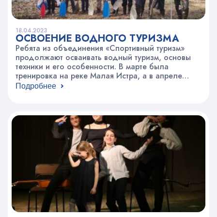
18.04.2023
ОСВОЕНИЕ ВОДНОГО ТУРИЗМА
Ребята из объединения «Спортивный туризм»
продолжают осваивать водный туризм, основы
техники и его особенности. В марте была
тренировка на реке Малая Истра, а в апреле
прошли по Истре 45 км. Дети под руководством
Подробнее
педагога Сергея Владимировича Филина
приобретают новые навыки: собирать
катамараны, поддувать баллоны, поочередно
грести, ставить лагерь, дежурить по кухне, ходить
к родникам за…