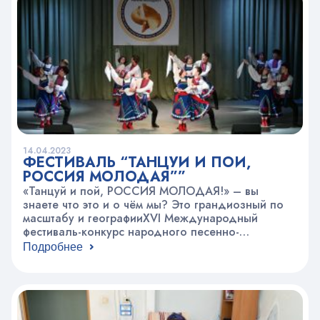
детей и 48 педагогов из 29 учреждений Москвы
и Московской области приняли участие в
фестивале….
14.04.2023
ФЕСТИВАЛЬ “ТАНЦУЙ И ПОЙ,
РОССИЯ МОЛОДАЯ””
«Танцуй и пой, РОССИЯ МОЛОДАЯ!» – вы
знаете что это и о чём мы? Это грандиозный по
масштабу и географииXVI Международный
фестиваль-конкурс народного песенно-
танцевального искусства детей, молодежи и
Подробнее
студентов, который уже много лет организуется
Народным артистом России, профессором,
художественным руководителем ансамбля
«Московия» и педагогом нашего Центра
творчества – Валерием Кузьмичом Нестеровым! В