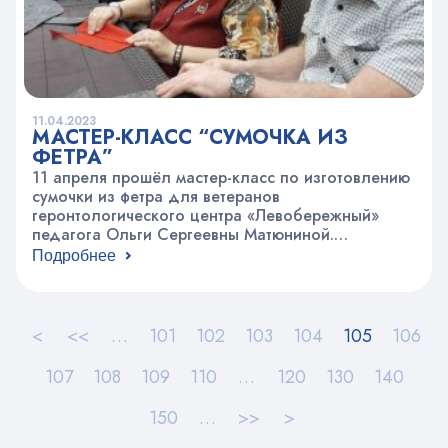
11.04.2023
МАСТЕР-КЛАСС “СУМОЧКА ИЗ
ФЕТРА”
11 апреля прошёл мастер-класс по изготовлению
сумочки из фетра для ветеранов
геронтологического центра «Левобережный»
педагога Ольги Сергеевны Матюниной.
Практичный и красивый подарок к Пасхе очень
Подробнее
порадовал ветеранов!
<
<<
…
101
102
103
104
105
106
107
108
109
110
…
120
130
140
150
…
>>
>