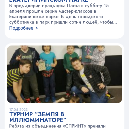
В преддверии праздника Пасха в субботу 15
апреля прошли серии мастер-классов в
Екатерининском парке. В день городского
субботника в парк пришли сотни людей, чтобы
привести территорию парка в порядок. В
Подробнее
перерывах между рабочими моментами дети и
взрослые с удовольствием сделали своими
руками подарки к празднику Светлой
Пасхи. Спасибо нашим педагогам- прикладникам
В.А. Андрейчук, О.А. Лосевой, Т.В. Короткой,…
17.04.2023
ТУРНИР “ЗЕМЛЯ В
ИЛЛЮМИНАТОРЕ”
Ребята из объединения «СПРИНТ» приняли