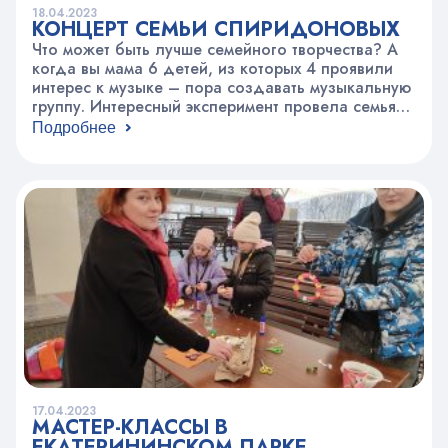
18.04.2023
КОНЦЕРТ СЕМЬИ СПИРИДОНОВЫХ
Что может быть лучше семейного творчества? А
когда вы мама 6 детей, из которых 4 проявили
интерес к музыке – пора создавать музыкальную
группу. Интересный эксперимент провела семья
Спиридоновых: Таисия, Женя, Костя, Софа и
Подробнее
мама Мария Валерьевна Воробьева. Семейный
концерт, продуманный и проведенный под
руководством и наставничеством Людмилы
Николаевны Катерисовой, педагогом студии
эстрадной и авторской песни…
17.04.2023
МАСТЕР-КЛАССЫ В
ЕКАТЕРИНИНСКОМ ПАРКЕ