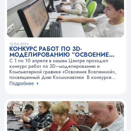
12.04.2023
КОНКУРС РАБОТ ПО 3D-
МОДЕЛИРОВАНИЮ “ОСВОЕНИЕ
КОСМОСА”
С 1 по 10 апреля в нашем Центре проходил
конкурс работ по 3D–моделированию и
Компьютерной графике «Освоение Вселенной»,
посвященный Дню Космонавтики В конкурсе
приняло участие больше 60 человек разных
Подробнее
возрастных групп от 8 до 17 лет из технических
студий Центра творчества по 3D–моделированию
и Компьютерной графике, а также «Инжинириум
МГТУ им. Н.Э. Баумана», расположенный в
Химках,…