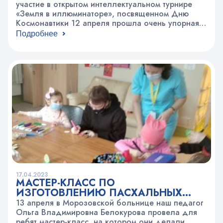
участие в открытом интеллектуальном турнире
«Земля в иллюминаторе», посвященном Дню
Космонавтики 12 апреля прошла очень упорная
борьба и обе команды-участники набрали
Подробнее
одинаковое количество баллов. Капитаны
звездных кораблей узнали много интересного об
истории покорения космоса. Участники ответили
на вопросы турнира и космической алфавитки.
17.04.2023
МАСТЕР-КЛАСС ПО
ИЗГОТОВЛЕНИЮ ПАСХАЛЬНЫХ
СУВЕНИРОВ
13 апреля в Морозовской больнице наш педагог
Ольга Владимировна Белокурова провела для
ребят мастер-класс, на котором они делали