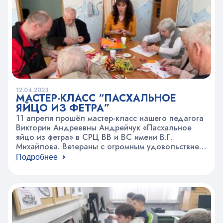
этом сезоне фестиваль посчастливилось…
12.04.2023
МАСТЕР-КЛАСС “ПАСХАЛЬНОЕ
ЯЙЦО ИЗ ФЕТРА”
11 апреля прошёл мастер-класс нашего педагога
Виктории Андреевны Андрейчук «Пасхальное
яйцо из фетра» в СРЦ ВВ и ВС имени В.Г.
Михайлова. Ветераны с огромным удовольствием
сделали сувенир к празднику, который украсит
Подробнее
их интерьер.