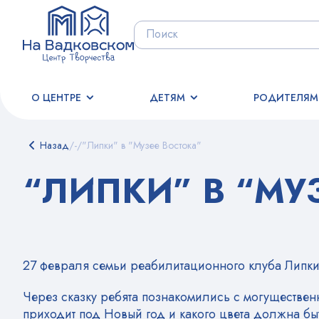
О ЦЕНТРЕ
ДЕТЯМ
РОДИТЕЛЯМ
Назад
/
-
/
"Липки" в "Музее Востока"
“ЛИПКИ” В “МУ
27 февраля семьи реабилитационного клуба Липки б
Через сказку ребята познакомились с могуществе
приходит под Новый год и какого цвета должна быт