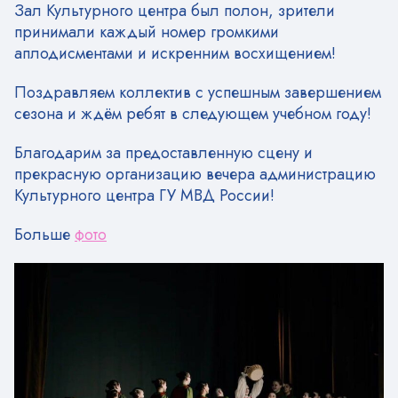
Зал Культурного центра был полон, зрители
принимали каждый номер громкими
аплодисментами и искренним восхищением!
Поздравляем коллектив с успешным завершением
сезона и ждём ребят в следующем учебном году!
Благодарим за предоставленную сцену и
прекрасную организацию вечера администрацию
Культурного центра ГУ МВД России!
Больше
фото