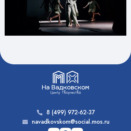
8 (499) 972-62-37
navadkovskom@social.mos.ru