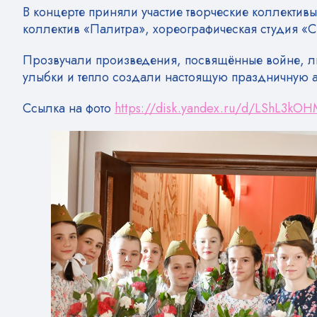
В концерте приняли участие творческие коллектив
коллектив «Палитра», хореографическая студия «С
Прозвучали произведения, посвящённые войне, л
улыбки и тепло создали настоящую праздничную а
Ссылка на фото
https://disk.yandex.ru/d/LShL3kO