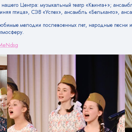
ы нашего Центра: музыкальный театр «Квинта+»; ансамб
иняя птица», СЭВ «Успех», ансамбль «Бельканто», ан
юбимые мелодии послевоенных лет, народные песни и
тмосферу.
HMeNdsg