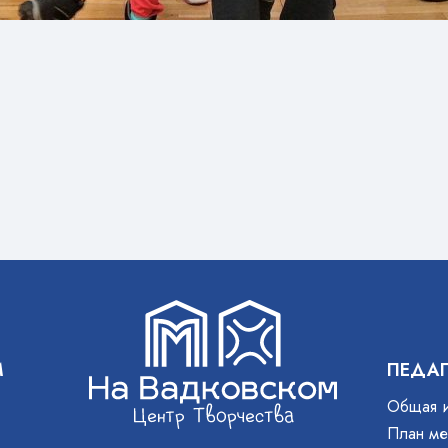
М
ПЕДА
Общая 
План ме