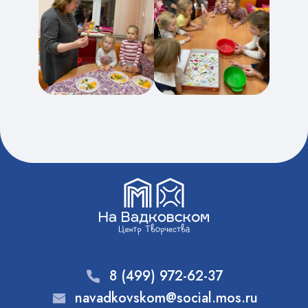
8 (499) 972-62-37
navadkovskom@social.mos.ru