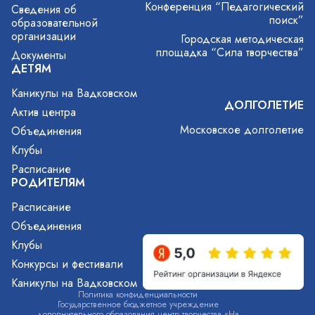
Конференция “Педагогический
Сведения об
поиск”
образовательной
организации
Городская методическая
площадка “Сила творчества”
Документы
ДЕТЯМ
Каникулы на Вадковском
ДОЛГОЛЕТИЕ
Актив центра
Московское долголетие
Объединения
Клубы
Расписание
РОДИТЕЛЯМ
Расписание
Объединения
Клубы
Конкурсы и фестивали
Каникулы на Вадковском
Политика конфиденциальности
Государственное бюджетное учреждение
дополнительного образования центр творчества «На