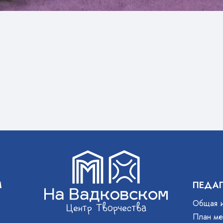
М
ПЕДА
Общая 
План ме