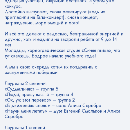
одной из участниц, открытие фестиваля, а утром уже
конкурс.
Достойно выступают, снова репетируют (ведь их
пригласили на Гала-концерт), снова концерт,
награждение, море эмоций и фото!
И всё это делают с радостью, безграничной энергией и
дружно, хоть и ездили на гастроли ребята от 9 до 14
лет.
Молодцы, хореографическая студия «Синяя птица», что
тут скажешь. Бодрое начало учебного года!
А мы в свою очередь хотим их поздравить с
заслуженными победами
Лауреаты 2 степени:
«Судмалиняс» – группа 5
«Люди, прошу вас…» – группа 4
«Ох, уж этот перевоз» – группа 2
«В движениях слово» – соло Алиса Серебро
«Научи меня летать» – дуэт Евгений Смольков и Алиса
Серебро
Лауреаты 1 степени: