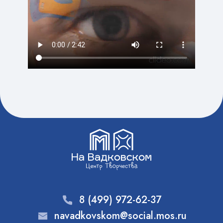
8 (499) 972-62-37
navadkovskom@social.mos.ru