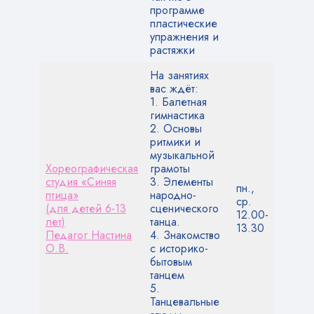
программе
пластические
упражнения и
растяжки
На занятиях
вас ждёт:
1. Балетная
гимнастика
2. Основы
ритмики и
музыкальной
Хореографическая
грамоты
студия «Синяя
3. Элементы
пн.,
птица»
народно-
ср.
(для детей 6-13
сценического
12.00-
лет)
танца.
13.30
Педагог Настина
4. Знакомство
О.В.
с историко-
бытовым
танцем
5.
Танцевальные