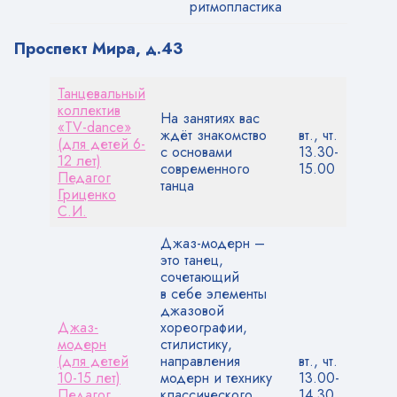
ритмопластика
Проспект Мира, д.43
Танцевальный
коллектив
На занятиях вас
«TV-dance»
ждёт знакомство
вт., чт.
(для детей 6-
с основами
13.30-
12 лет)
современного
15.00
Педагог
танца
Гриценко
С.И.
Джаз-модерн –
это танец,
сочетающий
в себе элементы
джазовой
Джаз-
хореографии,
модерн
стилистику,
(для детей
направления
вт., чт.
10-15 лет)
модерн и технику
13.00-
Педагог
классического
14.30