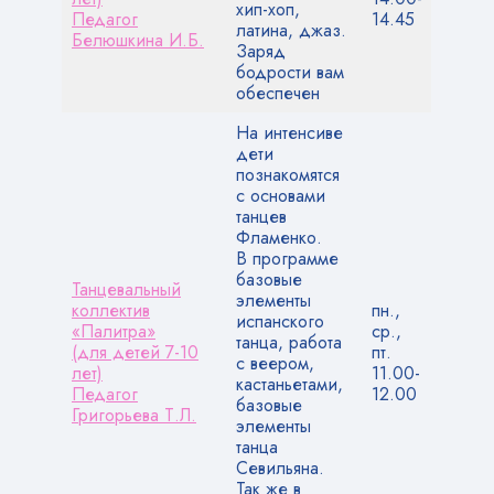
хип-хоп,
Педагог
14.45
латина, джаз.
Белюшкина И.Б.
Заряд
бодрости вам
обеспечен
На интенсиве
дети
познакомятся
с основами
танцев
Фламенко.
В программе
базовые
Танцевальный
элементы
коллектив
пн.,
испанского
«Палитра»
ср.,
танца, работа
(для детей 7-10
пт.
с веером,
лет)
11.00-
кастаньетами,
Педагог
12.00
базовые
Григорьева Т.Л.
элементы
танца
Севильяна.
Так же в