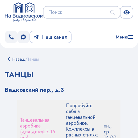
Наш канал
Меню
Назад
/
Танцы
ТАНЦЫ
Вадковский пер., д.3
Попробуйте
себя в
танцевальной
Танцевальная
аэробике.
аэробика
пн.,
Комплексы в
(для детей 7-16
ср.
разных стилях:
лет)
14.00-