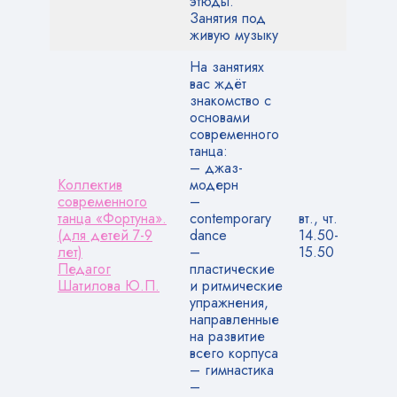
этюды.
Занятия под
живую музыку
На занятиях
вас ждёт
знакомство с
основами
современного
танца:
– джаз-
Коллектив
модерн
современного
–
танца «Фортуна».
contemporary
вт., чт.
(для детей 7-9
dance
14.50-
лет)
–
15.50
Педагог
пластические
Шатилова Ю.П.
и ритмические
упражнения,
направленные
на развитие
всего корпуса
– гимнастика
–