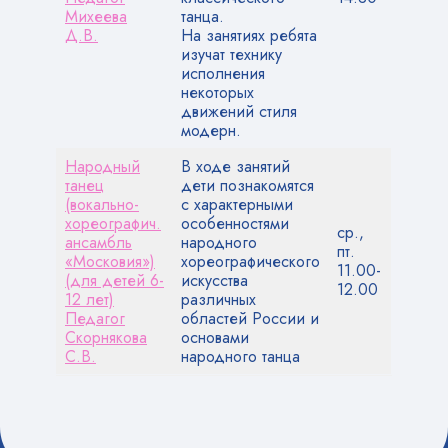
Михеева
танца.
Д.В.
На занятиях ребята
изучат технику
исполнения
некоторых
движений стиля
модерн.
Народный
В ходе занятий
танец
дети познакомятся
(вокально-
с характерными
хореографич.
особенностями
ср.,
ансамбль
народного
пт.
«Московия»)
хореографического
11.00-
(для детей 6-
искусства
12.00
12 лет)
различных
Педагог
областей России и
Скорнякова
основами
С.В.
народного танца