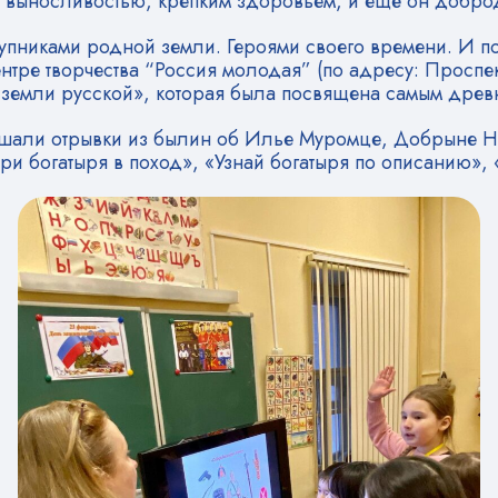
 , выносливостью, крепким здоровьем, и ещё он добр
ступниками родной земли. Героями своего времени. И п
нтре творчества “Россия молодая” (по адресу: Проспе
 земли русской», которая была посвящена самым древ
ушали отрывки из былин об Илье Муромце, Добрыне Н
ери богатыря в поход», «Узнай богатыря по описанию»