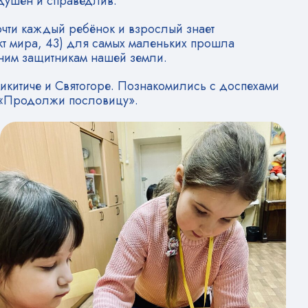
одушен и справедлив.
очти каждый ребёнок и взрослый знает
кт мира, 43) для самых маленьких прошла
ним защитникам нашей земли.
икитиче и Святогоре. Познакомились с доспехами
, «Продолжи пословицу».