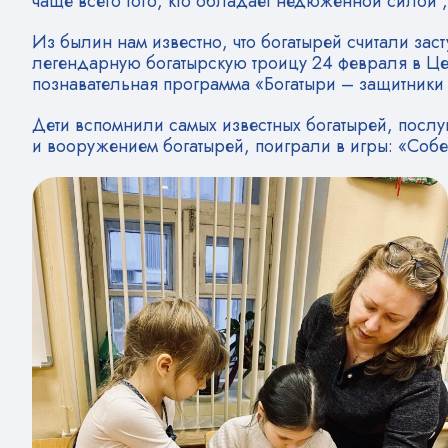
чаще всего того, кто обладает недюженной силой
Из былин нам известно, что богатырей считали за
легендарную богатырскую троицу 24 февраля в Це
познавательная программа «Богатыри – защитники
Дети вспомнили самых известных богатырей, посл
и вооружением богатырей, поиграли в игры: «Соб